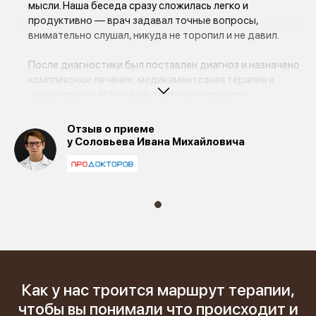
мысли. Наша беседа сразу сложилась легко и
продуктивно — врач задавал точные вопросы,
внимательно слушал, никуда не торопил и не давил.
После диагностики был поставлен диагноз и назначено
комплексное лечение: медикаментозная терапия и
психотерапия. И это действительно помогло!
Депрессия отступила, а проявления расстройства
удалось скомпенсировать благодаря
Отзыв о приеме
систематическому приёму препаратов и усердной
у Соловьева Ивана Михайловича
работе над собой.
Уже почти год Иван Михайлович оказывает мне
высокопрофессиональную поддержку, которая через
меня помогает всей моей семье. Огромная
благодарность за вашу работу! Берегите душевное
здоровье — не бойтесь обращаться к специалистам. ♥️
Как у нас троится маршрут терапии,
чтобы вы понимали что происходит и