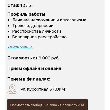
Стаж
10 лет
Профиль работы
Лечение наркомании и алкоголизма
Тревоги, депрессии
Расстройства личности
1 место
Биполярное расстройство
«Лучшее учреждение
Узнать больше
психотерапевтического профиля»
Стоимость
от 6 000 руб.
Всероссийский конкурс
лучших региональных
Прием офлайн и онлайн
психотерапевтических практик
«Феникс: Призвание и Мастерство».
Прием в филиалах:
Организаторы:
Министерство Здравоохранения и
ул. Курортная 6 (ЗЖМ)
НМИЦ им. В.М. Бехтерева.
Предыдущая победа:
2-е место в той же номинации
Посмотреть свободные окна к Соловьеву И.М.
(2025г.)