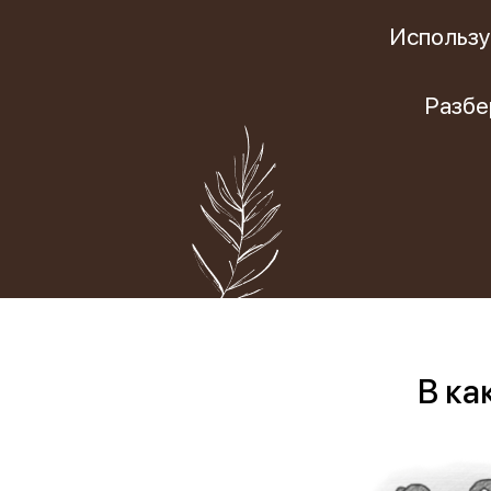
ические
готовности реб
Фобии
поведение
Использу
к школе
Cоциофобии
логическое
Разбе
В ка