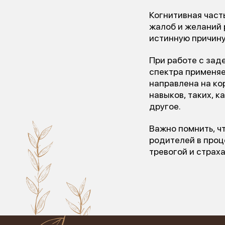
Когнитивная част
жалоб и желаний 
истинную причин
При работе с зад
спектра применяе
направлена на ко
навыков, таких, к
другое.
Важно помнить, ч
«Лу
родителей в проц
тревогой и страх