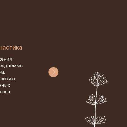
 им.
5г.)
настика
Метод интерактивного
ии!
подхода
жения
вождаемые
Повышение мотивации ребен
м,
активной совместной работе
звитию
достижению результата пут
нных
вовлечения его в занятия без
озга.
акцентирования на отстающ
сферы.