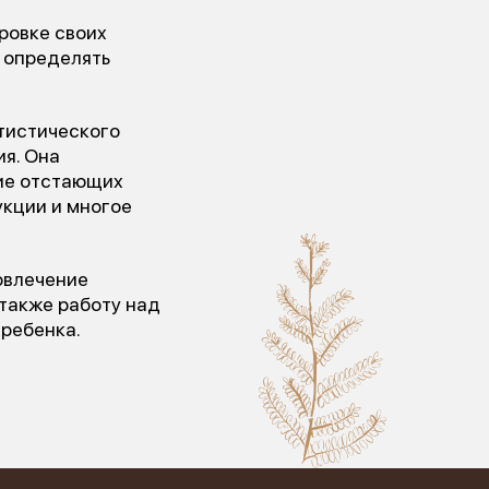
ровке своих
 определять
тистического
я. Она
тие отстающих
укции и многое
овлечение
кого
 также работу над
 ребенка.