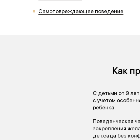
Самоповреждающее поведение
Как п
С детьми от 9 ле
с учетом особенн
ребенка.
Поведенческая ча
закрепления жела
дет.сада без кон