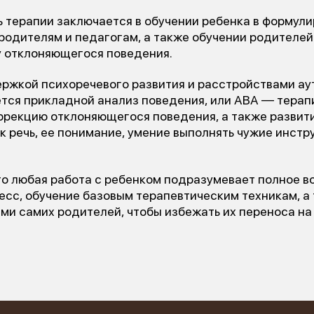
ь терапии заключается в обучении ребенка в формули
родителям и педагогам, а также обучении родителей
у отклоняющегося поведения.
ержкой психоречевого развития и расстройствами ау
тся прикладной анализ поведения, или АВА — терапи
ррекцию отклоняющегося поведения, а также разви
ак речь, ее понимание, умение выполнять чужие инстр
1 место
то любая работа с ребенком подразумевает полное в
чшее учреждение психотерапевтичес
есс, обучение базовым терапевтическим техникам, а
ами самих родителей, чтобы избежать их переноса на
профиля»
Всероссийский конкурс
лучших региональных
психотерапевтических практик