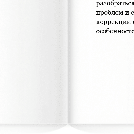
разобратьс
проблем и 
коррекции 
особенност