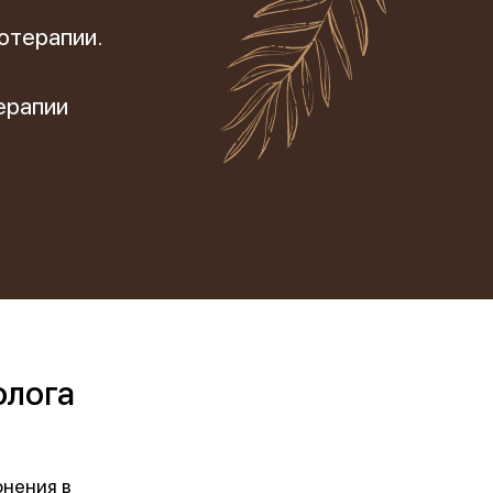
отерапии.
ерапии
олога
онения в