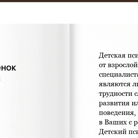
Детская пс
от взрослой
енок
специалист
с
являются л
трудности 
развития и
поведения,
в Ваших с 
Детский пс