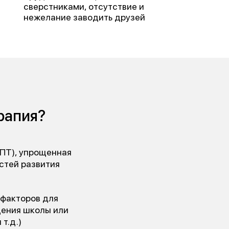
сверстниками, отсутствие и
нежелание заводить друзей
рапия?
КПТ), упрощенная
стей развития
 факторов для
щения школы или
т.д.)