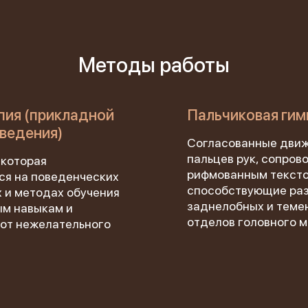
«Феникс: Призвание и Мастерство».
ганизаторы:
Министерство Здравоохранения и НМИЦ
В.М. Бехтерева.
Методы работы
дыдущая победа:
2-е место в той же номинации (202
пия (прикладной
Пальчиковая гим
агодарим всех, кто принимал участие в нашем развит
оведения)
Согласованные дви
пальцев рук, сопро
 которая
рифмованным тексто
ся на поведенческих
способствующие ра
 и методах обучения
заднелобных и теме
м навыкам и
отделов головного м
 от нежелательного