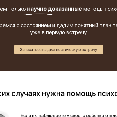
Обучение
енка
ем только
научно доказанные
методы псих
Документы
Программа лояльности
ремся с состоянием и дадим понятный план т
уже в первую встречу
Сотрудникам
Записаться на диагностическую встречу
ких случаях нужна помощь псих
Если вы наблюдаете у своего ребенка откл