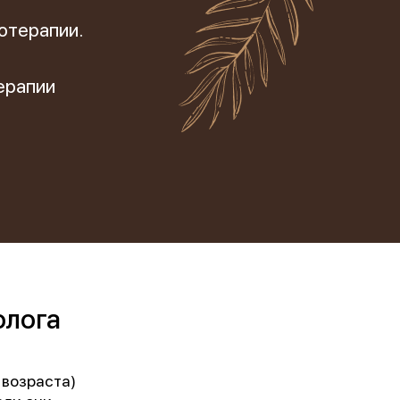
отерапии.
ерапии
олога
 возраста)