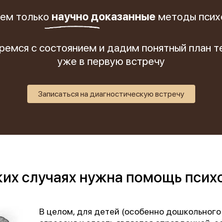
Обучение
енка
ем только
научно доказанные
методы псих
Документы
Программа лояльности
ремся с состоянием и дадим понятный план т
уже в первую встречу
Сотрудникам
Записаться на диагностическую встречу
ких случаях нужна помощь псих
В целом, для детей (особенно дошкольного