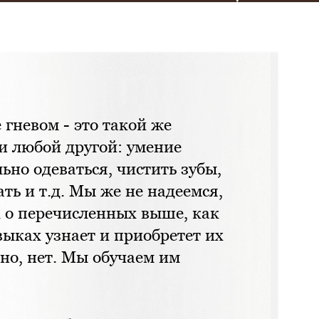
 им.
5г.)
гневом - это такой же
ии!
 и любой другой: умение
ьно одеваться, чистить зубы,
ать и т.д. Мы же не надеемся,
к о перечисленных выше, как
выках узнает и приобретет их
но, нет. Мы обучаем им