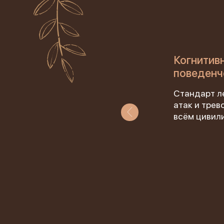
й
Когнитив
поведенч
гает
Стандарт л
ы игры
атак и трев
ятных
всём цивил
«Лу
яется