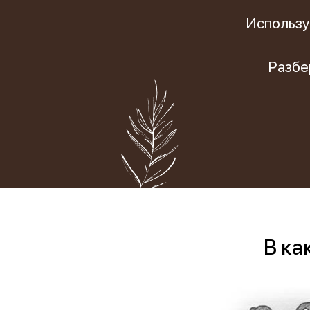
ические
готовности реб
Фобии
поведение
Использу
к школе
Cоциофобии
логическое
Разбе
В ка