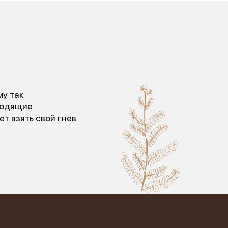
му так
ходящие
т взять свой гнев