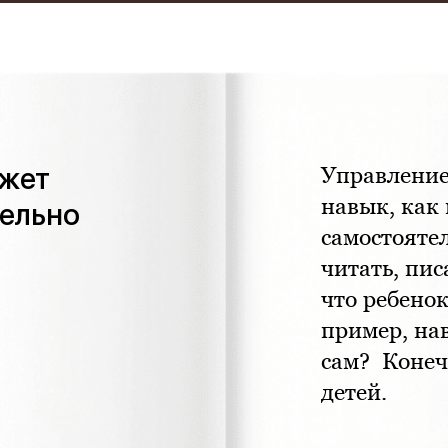
«Феникс: Призвание и Мастерство».
ганизаторы:
Министерство Здравоохранения и НМИЦ
В.М. Бехтерева.
дыдущая победа:
2-е место в той же номинации (202
ожет
Управление 
агодарим всех, кто принимал участие в нашем развит
навык, как
тельно
самостоятел
читать, пис
что ребено
пример, на
сам? Конеч
детей.