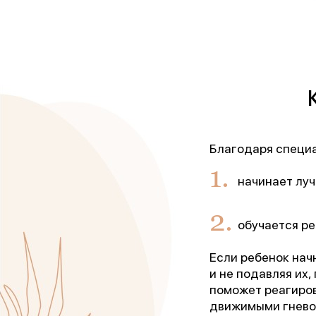
Благодаря специа
начинает луч
обучается ре
Если ребенок нач
и не подавляя их,
поможет реагиров
движимыми гневом