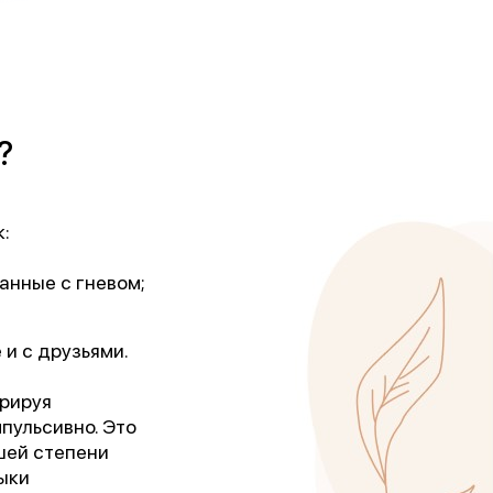
?
:
анные с гневом;
и с друзьями.
орируя
мпульсивно. Это
шей степени
ыки