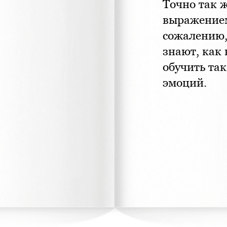
Точно так ж
выражением
сожалению,
знают, как
обучить та
эмоций.