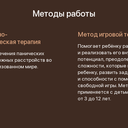
Методы работы
но-
Метод игровой т
еская терапия
Помогает ребёнку р
и реализовать его в
ечения панических
потенциал, преодол
ожных расстройств во
сложности, которые
изованном мире.
1 место
ребенку, развить за
чшее учреждение психотерапевтичес
и способности с по
свободной игры. Ме
профиля»
применяется с деть
от 3 до 12 лет.
Всероссийский конкурс
лучших региональных
психотерапевтических практик