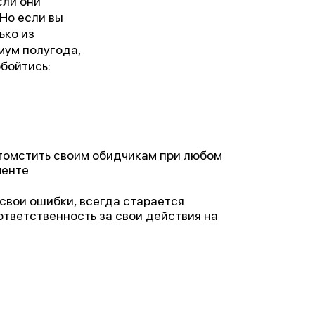
сли они
Но если вы
ько из
мум полугода,
бойтись:
томстить своим обидчикам при любом
менте
свои ошибки, всегда старается
ответственность за свои действия на