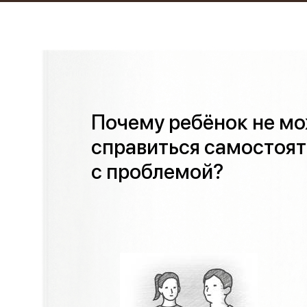
Ор
Пре
Почему ребёнок не м
Бл
справиться самостоя
с проблемой?