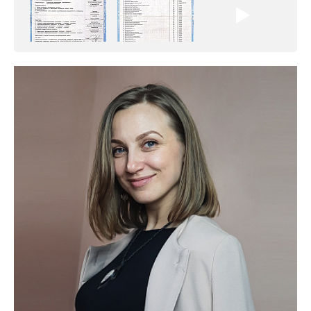
психотерапевтического профиля»
Всероссийский конкурс
лучших региональных
психотерапевтических практик
«Феникс: Призвание и Мастерство».
Организаторы:
Министерство Здравоохранения и
НМИЦ им. В.М. Бехтерева.
Предыдущая победа:
2-е место в той же номинации
(2025г.)
Благодарим всех, кто принимал участие в нашем
развитии!