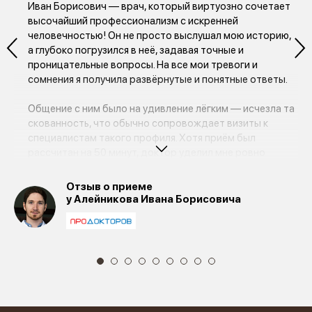
 и
Иван Борисович — врач, который виртуозно сочетает
высочайший профессионализм с искренней
человечностью! Он не просто выслушал мою историю,
а глубоко погрузился в неё, задавая точные и
проницательные вопросы. На все мои тревоги и
сомнения я получила развёрнутые и понятные ответы.
Общение с ним было на удивление лёгким — исчезла та
скованность, что обычно сопровождает визиты к
специалистам такого профиля. Хотя приём был
рассчитан на 50 минут, доктор уделил мне ровно
столько времени, сколько требовалось, без малейшего
намёка на спешку.
Отзыв о приеме
у Алейникова Ивана Борисовича
Особо хочу отметить подход к лечению: Иван
Борисович не просто выписал рецепт, а детально
объяснил назначение каждого препарата. Чувствуется,
что его главная цель — реальная помощь, а не
формальное выполнение обязанностей. Это именно тот
врач, которому можно доверить своё здоровье без
колебаний!