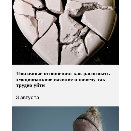
психотерапевтических практик
«Феникс: Призвание и Мастерство».
Организаторы:
Министерство Здравоохранения и
НМИЦ им. В.М. Бехтерева.
Предыдущая победа:
2-е место в той же номинации
(2025г.)
Благодарим всех, кто принимал участие в нашем
развитии!
Токсичные отношения: как распознать
эмоциональное насилие и почему так
трудно уйти
3 августа