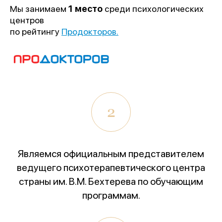
1 место
Мы занимаем
1 место
среди психологических
«Лучшее учреждение
центров
психотерапевтического профиля»
по рейтингу
Продокторов.
Всероссийский конкурс
лучших региональных
психотерапевтических практик
«Феникс: Призвание и Мастерство».
Организаторы:
Министерство Здравоохранения и
2
НМИЦ им. В.М. Бехтерева.
Предыдущая победа:
2-е место в той же номинации
(2025г.)
Являемся официальным представителем
ведущего психотерапевтического центра
Благодарим всех, кто принимал участие в нашем
страны им. В.М. Бехтерева по обучающим
развитии!
программам.