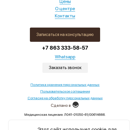
Цены
О центре
Контакты
Записаться на консультацию
+7 863 333-58-57
Whatsapp
Заказать звонок
Политика хранения персональных данных
Пользовательское соглашение
Согласие на обработку персональных данных
Сделано в
Медицинская лицензия: Л041-01050-61/00614666.
Выдана Министерством здравоохранения Ростовской
области,02.09.2022
Этот сайт использует cookie для