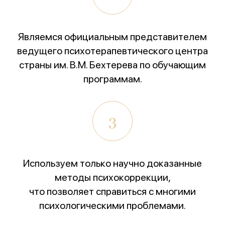
Всероссийский конкурс
лучших региональных
психотерапевтических практик
«Феникс: Призвание и Мастерство».
Являемся официальным представителем
ведущего психотерапевтического центра
Организаторы:
Министерство Здравоохранения и
НМИЦ им. В.М. Бехтерева.
страны им. В.М. Бехтерева по обучающим
программам.
Предыдущая победа:
2-е место в той же номинации
(2025г.)
3
Благодарим всех, кто принимал участие в нашем
развитии!
Используем только научно доказанные
методы психокоррекции,
что позволяет справиться с многими
психологическими проблемами.