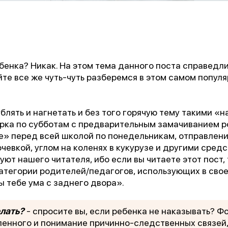
бенка? Никак. На этом тема данного поста справедл
йте все же чуть-чуть разберемся в этом самом попул
блять и нагнетать и без того горячую тему такими «
рка по субботам с предварительным замачиванием ро
е» перед всей школой по понедельникам, отправлени
очевкой, углом на коленях в кукурузе и другими сред
уют нашего читателя, ибо если вы читаете этот пост, 
категории родителей/педагогов, использующих в сво
ы тебе ума с заднего двора».
елать?
- спросите вы, если ребенка не наказывать? Ф
енного и понимание причинно-следственных связей,