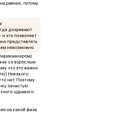
на равных, потому
 им.
е
огда дозревают
5г.)
 и это позволяет
нно представлять
ии!
щем невозможно.
 парикмахером).
 как со взрослым
ому что это важно
те)) Никакого
сто нет. Поэтому
нку зачастую
ктного здравого
ая на какой фазе