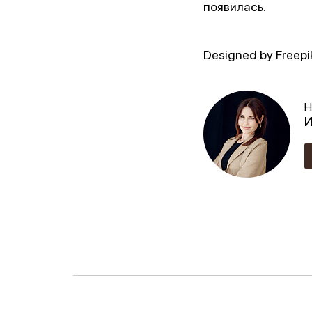
появилась.
Designed by Freep
Н
И