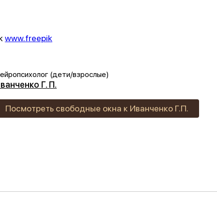
ik
www.freepik
ейропсихолог (дети/взрослые)
ванченко Г. П.
Посмотреть свободные окна к Иванченко Г.П.