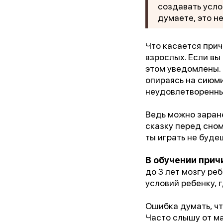
создавать усло
думаете, это н
Что касается прич
взрослых. Если вы
этом уведомлены.
опираясь на сиюми
неудовлетворенны
Ведь можно заране
сказку перед сном 
«Лу
ты играть не буде
В обучении при
до 3 лет мозгу ре
условий ребенку, 
Ошибка думать, чт
Часто слышу от ма