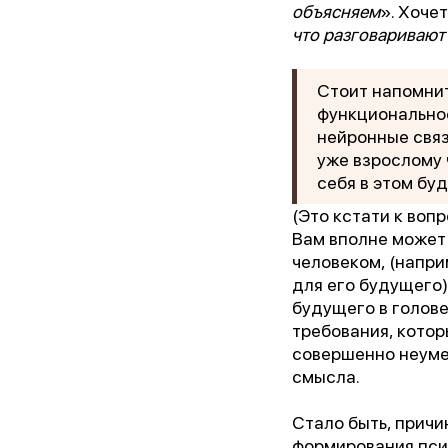
объясняем
». Хочет
что разговаривают
Ор
Стоит напомнит
функциональное
Пре
нейронные связ
уже взрослому 
Бл
себя в этом бу
(Это кстати к воп
Вам вполне может 
человеком, (напри
для его будущего)
будущего в голове
требования, кото
совершенно неумес
смысла.
Стало быть, причи
формирования пси