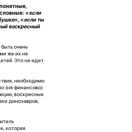
понятные,
словные: «
если
абушке
», «
если ты
ный воскресный
 быть очень
ми же их не
етей. Это не идет
ствия, необходимо
но (не финансово)
диции, воскресные
вки динозавров,
дитель
е, которая