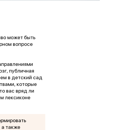
иво может быть
ярном вопросе
направлениями
зг, публичная
ем в детский сад
ствами, которые
то вас вряд ли
ем лексиконе
ормировать
 а также