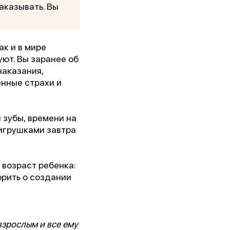
аказывать. Вы
ак и в мире
ют. Вы заранее об
наказания,
енные страхи и
 зубы, времени на
и игрушками завтра
кого
возраст ребенка:
орить о создании
взрослым и все ему