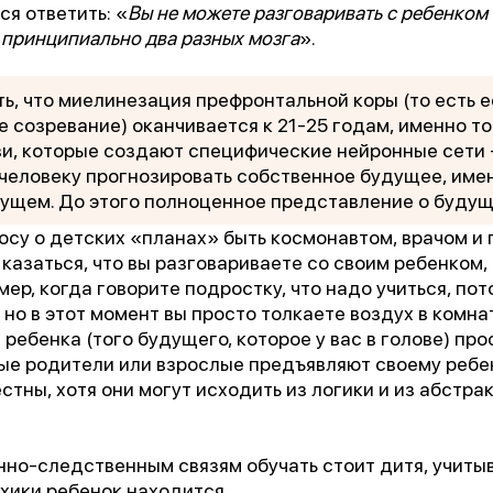
«Феникс: Призвание и Мастерство».
ся ответить: «
Вы не можете разговаривать с ребенком 
 принципиально два разных мозга
».
ганизаторы:
Министерство Здравоохранения и НМИЦ
В.М. Бехтерева.
ь, что миелинезация префронтальной коры (то есть е
 созревание) оканчивается к 21-25 годам, именно т
дыдущая победа:
2-е место в той же номинации (202
и, которые создают специфические нейронные сети -
человеку прогнозировать собственное будущее, име
агодарим всех, кто принимал участие в нашем развит
дущем. До этого полноценное представление о буду
росу о детских «планах» быть космонавтом, врачом и
казаться, что вы разговариваете со своим ребенком,
мер, когда говорите подростку, что надо учиться, пот
 но в этот момент вы просто толкаете воздух в комна
 ребенка (того будущего, которое у вас в голове) про
рые родители или взрослые предъявляют своему ребе
тны, хотя они могут исходить из логики и из абстра
нно-следственным связям обучать стоит дитя, учитыв
хики ребенок находится.