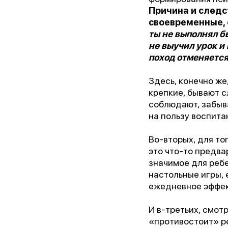
Причина и следс
своевременные, 
ты не выполнял б
не выучил урок и
поход отменяетс
Здесь, конечно же
крепкие, бывают с
соблюдают, забыва
на пользу воспита
Во-вторых, для то
это что-то предва
значимое для ребе
настольные игры,
ежедневное эффек
И в-третьих, смот
«противостоит» ре