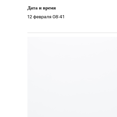
ические
готовности реб
Фобии
поведение
Дата и время
к школе
Cоциофобии
12 февраля 08:41
логическое