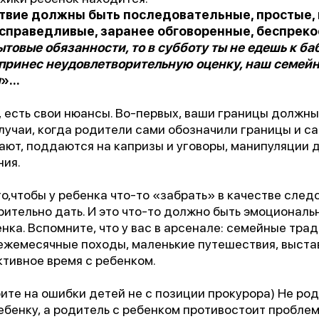
твие должны быть последовательные, простые, 
справедливые, заранее обговоренные, беспреко
ытовые обязанности, то в субботу ты не едешь к б
 принес неудовлетворительную оценку, наш семей
я
»...
, есть свои нюансы. Во-первых, ваши границы должны
лучаи, когда родители сами обозначили границы и са
ют, поддаются на капризы и уговоры, манипуляции д
ния.
го,чтобы у ребенка что-то «забрать» в качестве след
рительно дать. И это что-то должно быть эмоциональ
нка. Вспомните, что у вас в арсенале: семейные тра
 ежемесячные походы, маленькие путешествия, выста
тивное время с ребенком.
рите на ошибки детей не с позиции прокурора) Не ро
бенку, а родитель с ребенком противостоит проблем