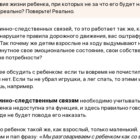
вия жизни ребенка, при которых не за что его будет н
ереально? Поверьте! Реально.
инно-следственных связей, то это работает так же, к
 нарушите правила дорожного движения, вас оштрафу
 Так почему же детям взрослые на ходу выдумывают 
нутное свое эмоциональное состояние, свои собств
е потребности?
е обсудить с ребенком: если ты вовремя не почистил
1 место
нет. Если ты не убрал игрушки, а лег спать, то этим
чшее учреждение психотерапевтичес
шь, например.
профиля»
чинно-следственным связям
необходимо учитывать 
бенка недоступна эта функция, и здесь правильно гов
где не будет повода его наказать.
Всероссийский конкурс
лучших региональных
о ребенок такой же, как взрослый, только маленький.
психотерапевтических практик
м и пап фразу: «
Мы разговариваем с ребенком как со 