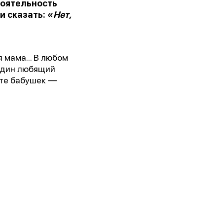
тоятельность
 сказать: «
Нет,
 мама... В любом
 один любящий
йте бабушек —