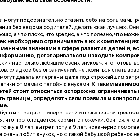
«Феникс: Призвание и Мастерство».
ганизаторы:
Министерство Здравоохранения и НМИЦ
и могут подсознательно ставить себя на роль мамы р
В.М. Бехтерева.
ения без ведома родителей, делать «как лучше». Он
ошо, а что плохо, что вредно, а что полезно, что можно
дыдущая победа:
2-е место в той же номинации (202
ек необходимо ограничивать в их «компетенция
еменными знаниями в сфере развития детей и, ес
нформацию, договариваться и находить компро
агодарим всех, кто принимал участие в нашем развит
ки «настолько любящие своих внуков», что готовы вс
ов, сладкое без ограничений, не ложиться спать вовр
и могут давать аллергены даже под строжайшим зап
ретики от мамы с папой» с внуками.
К таким взаимо
етей стоит относиться осторожно, ограничивать
ть границы, определять свои правила и контрол
ие.
бушки страдают гиперопекой и повышенной тревожно
я, что проголодается, кормит с ложечки, боится, что 
точку в 8 лет, вытрет попу в 9 лет, чрезмерно помог
а очень любит внуков, но с такой бабушкой ребенок 