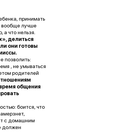
 им.
ебенка, принимать
и вообще лучше
, а что нельзя.
5г.)
х», делиться
ли они готовы
миссы.
ии!
е позволить:
емя , не умываться
ретом родителей
отношениям
 время общения
ировать
стью: боится, что
замерзнет,
ает с домашним
не должен