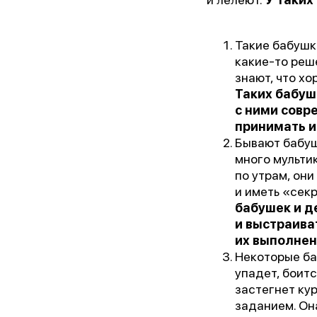
Ор
Такие бабушк
какие-то реш
знают, что хор
Пре
Таких бабуш
с ними совр
принимать и
Бл
Бывают бабуш
много мультик
по утрам, он
и иметь «сек
бабушек и д
и выстраива
их выполнен
Некоторые ба
упадет, боитс
застегнет кур
заданием. Он