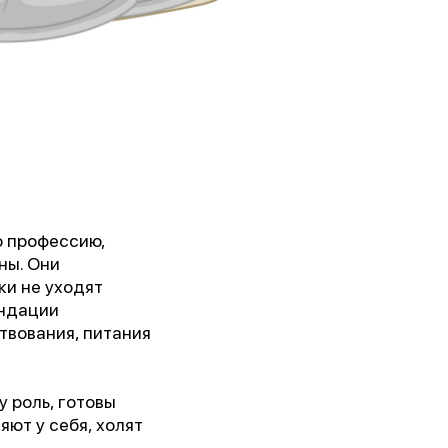
ю профессию,
ны. Они
кого
ки не уходят
ендации
твования, питания
у роль, готовы
яют у себя, холят