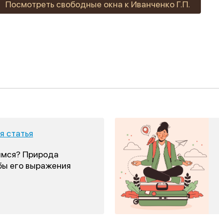
Посмотреть свободные окна к Иванченко Г.П.
 статья
имся? Природа
бы его выражения