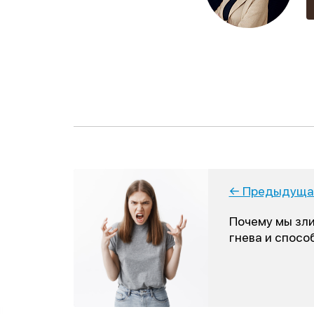
← Предыдущая
Почему мы зл
гнева и спосо