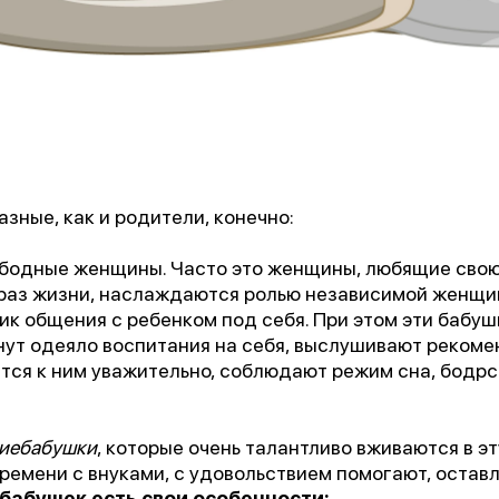
зные, как и родители, конечно:
ободные женщины. Часто это женщины, любящие сво
1 место
браз жизни, наслаждаются ролью независимой женщи
чшее учреждение психотерапевтичес
к общения с ребенком под себя. При этом эти бабуш
профиля»
янут одеяло воспитания на себя, выслушивают реком
тся к ним уважительно, соблюдают режим сна, бодрс
Всероссийский конкурс
лучших региональных
киебабушки
, которые очень талантливо вживаются в эт
психотерапевтических практик
ремени с внуками, с удовольствием помогают, оставл
 бабушек есть свои особенности: