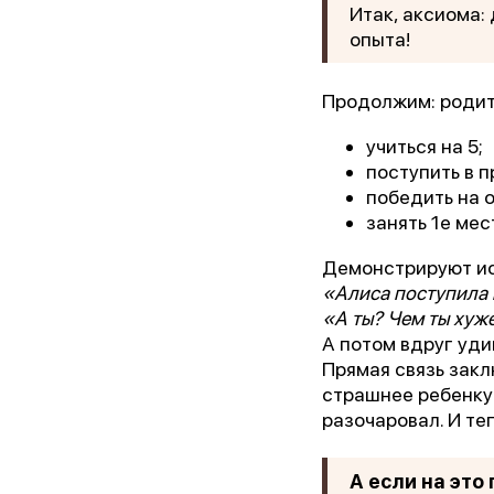
Итак, аксиома:
опыта!
Продолжим: родит
учиться на 5;
поступить в 
победить на 
занять 1е мес
Демонстрируют ис
«Алиса поступила 
«Лу
«А ты? Чем ты хуж
А потом вдруг уди
Прямая связь закл
страшнее ребенку
разочаровал. И те
А если на это