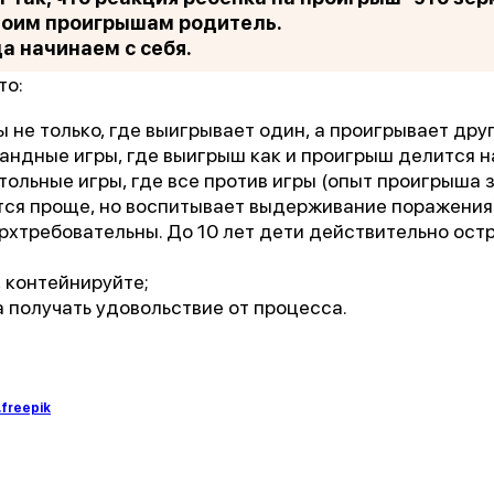
своим проигрышам родитель.
а начинаем с себя.
то:
ы не только, где выигрывает один, а проигрывает друг
мандные игры, где выигрыш как и проигрыш делится на
стольные игры, где все против игры (опыт проигрыша
ся проще, но воспитывает выдерживание поражения)
ерхтребовательны. До 10 лет дети действительно ос
, контейнируйте;
а получать удовольствие от процесса.
freepik