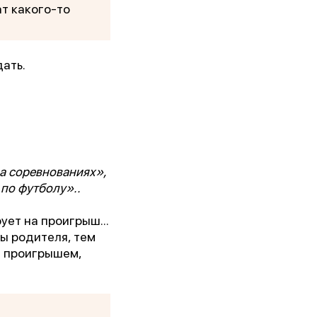
ат какого-то
ать.
на соревнованиях»,
по футболу»..
кого
ует на проигрыш...
ны родителя, тем
м проигрышем,