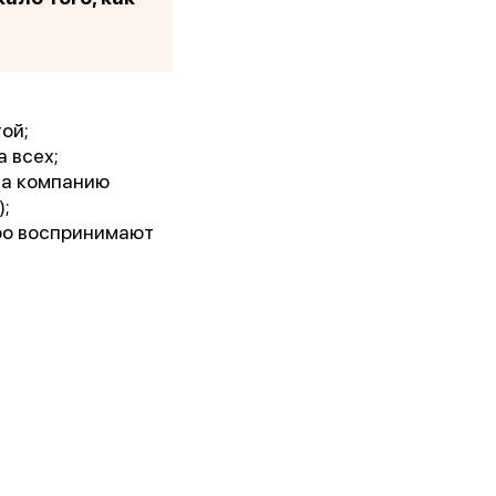
ой;
 всех;
 за компанию
;
тро воспринимают