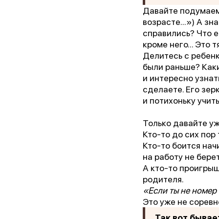
Давайте подумаем:
возрасте...») А зн
Ор
справились? Что е
кроме него... Это 
Делитесь с ребенк
Пре
были раньше? Каки
и интересно узнат
Бл
сделаете. Его зер
и потихоньку учи
Только давайте у
Кто-то до сих пор
Кто-то боится нач
на работу не бере
А кто-то проигры
родителя.
«Если ты не номер 
Это уже не соревн
Так вот бывае