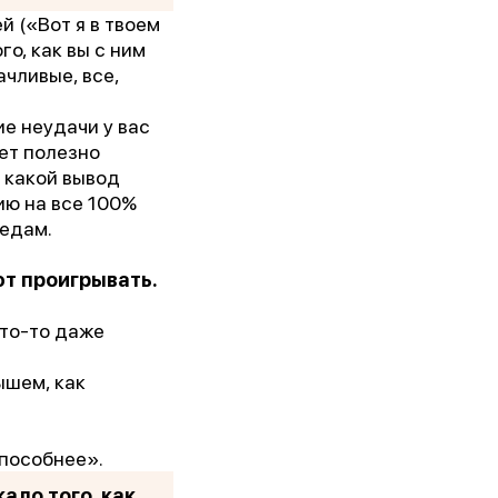
 («Вот я в твоем
го, как вы с ним
 им.
ачливые, все,
е неудачи у вас
5г.)
ет полезно
, какой вывод
ии!
ию на все 100%
бедам.
ют проигрывать.
кто-то даже
ышем, как
способнее».
ало того, как