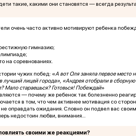
 дети такие, какими они становятся — всегда результ
ели очень часто активно мотивируют ребенка побежд
престижную гимназию;
олимпиаде;
то на соревнованиях.
1 место
тории чужих побед: «
А вот Оля заняла первое место 
в лучший лицей города», «Андрея отобрали в сборную 
чшее учреждение психотерапевтичес
е? Мало стараешься? Готовься! Побеждай
»
профиля»
вляются — почему же ребенок так болезненно реагир
ючается в том, что чем активнее мотивация со сторо
 не оправдать ожидания. Словно он подвел вас свои
перь недостоин любви, внимания...
Всероссийский конкурс
лучших региональных
психотерапевтических практик
 повлиять своими же реакциями?