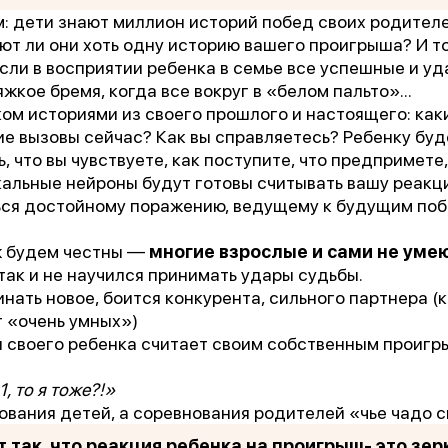
«Феникс: Призвание и Мастерство».
 дети знают миллион историй побед своих родителей
ают ли они хоть одну историю вашего проигрыша? И то
ганизаторы:
Министерство Здравоохранения и НМИЦ
сли в восприятии ребенка в семье все успешные и уд
В.М. Бехтерева.
тяжкое бремя, когда все вокруг в «белом пальто»...
ом историями из своего прошлого и настоящего: каки
дыдущая победа:
2-е место в той же номинации (202
е вызовы сейчас? Как вы справляетесь? Ребенку буд
ь, что вы чувствуете, как поступите, что предпримете
агодарим всех, кто принимал участие в нашем развит
кальные нейроны будут готовы считывать вашу реакц
ться достойному поражению, ведущему к будущим по
ж будем честны —
многие взрослые и сами не уме
 так и не научился принимать удары судьбы.
инать новое, боится конкурента, сильного партнера (
т «очень умных»)
ш своего ребенка считает своим собственным проигр
1, то я тоже?!»
ования детей, а соревнования родителей «чье чадо 
т так, что реакция ребенка на проигрыш- это зерк