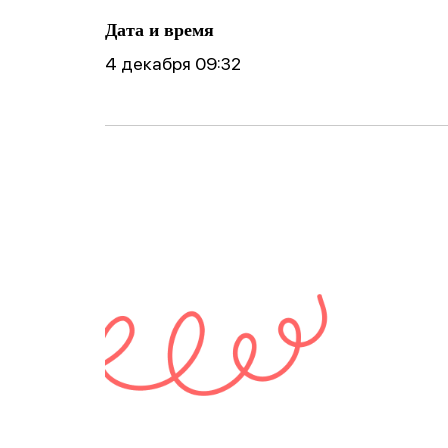
ические
готовности реб
Фобии
поведение
Дата и время
к школе
Cоциофобии
4 декабря 09:32
логическое