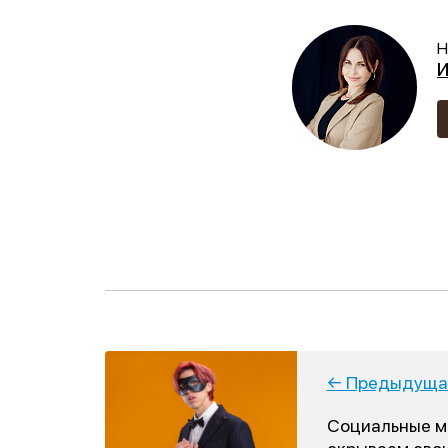
Н
И
← Предыдущая
Социальные м