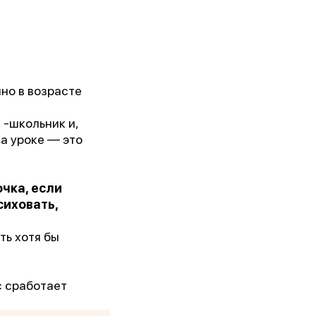
но в возрасте
 -школьник и,
а уроке — это
чка, если
сиховать,
ть хотя бы
с сработает