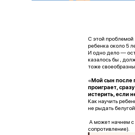
С этой проблемо
ребенка около 5 ле
И одно дело — ост
казалось бы , дол
тоже своеобразны
«
Мой сын после 
проиграет, сразу
истерить, если н
Как научить ребен
не рыдать белугой
А может начнем с 
сопротивление).