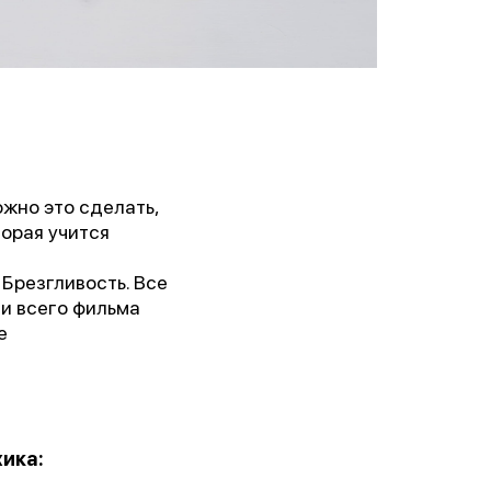
жно это сделать,
орая учится
 Брезгливость. Все
ии всего фильма
е
ика: