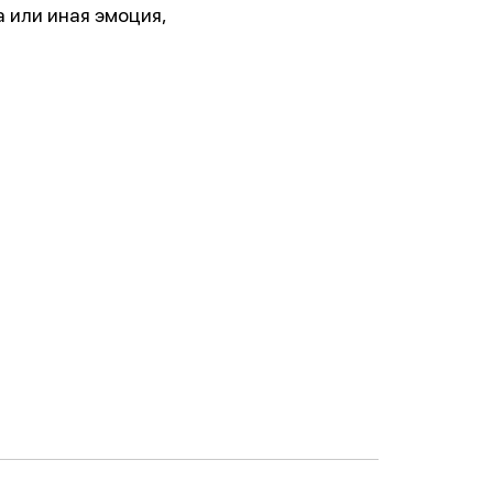
а или иная эмоция,
 им.
5г.)
ии!