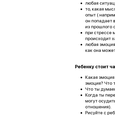
любая ситуац
то, какая мы
опыт ( наприм
он попадает 
из прошлого о
при стрессе 
происходит х
любая эмоция,
как она може
Ребенку стоит ч
«Лу
Какая эмоция
эмоция? Что 
Что ты думае
Когда ты пере
могут осудит
отношения).
Рисуйте с реб