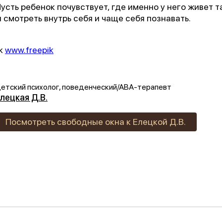
«Феникс: Призвание и Мастерство».
усть ребенок почувствует, где именно у него живет т
 смотреть внутрь себя и чаще себя познавать.
ганизаторы:
Министерство Здравоохранения и НМИЦ
В.М. Бехтерева.
ik
www.freepik
дыдущая победа:
2-е место в той же номинации (202
етский психолог, поведенческий/АВА-терапевт
агодарим всех, кто принимал участие в нашем развит
лецкая Д.В.
Посмотреть свободные окна к Елецкой Д.В.