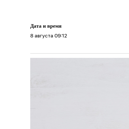
ические
готовности реб
Фобии
поведение
к школе
Cоциофобии
логическое
Дата и время
8 августа 09:12