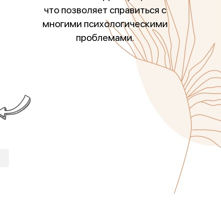
что позволяет справиться с
многими психологическими
проблемами.