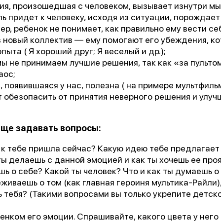
ия, произошедшая с человеком, вызывает изнутри мы
сль придет к человеку, исходя из ситуации, порождае
ер, ребенок не понимает, как правильно ему вести се
в новый коллектив — ему помогают его убеждения, к
пыта ( Я хороший друг; Я веселый и др.);
мы не принимаем лучшие решения, так как «за пультом
аос;
 появившаяся у нас, полезна ( на примере мультфиль
т обезопасить от принятия неверного решения и улуч
1 место
аще задавать вопросы:
чшее учреждение психотерапевтичес
 к тебе пришла сейчас? Какую идею тебе предлагает
профиля»
ты делаешь с данной эмоцией и как ты хочешь ее про
шь о себе? Какой ты человек? Что и как ты думаешь о
живаешь о том (как главная героиня мультика-Райли)
ь тебя? (Такими вопросами вы только укрепите детс
Всероссийский конкурс
лучших региональных
психотерапевтических практик
енком его эмоции. Спрашивайте, какого цвета у него