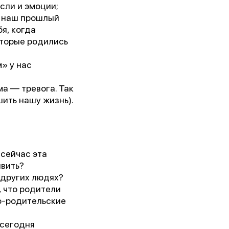
сли и эмоции;
т наш прошлый
бя, когда
оторые родились
» у нас
ма — тревога. Так
шить нашу жизнь).
кого
 сейчас эта
явить?
 других людях?
, что родители
ко-родительские
 сегодня