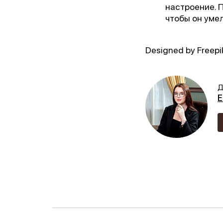
настроение. П
чтобы он умел
Ор
Designed by Freep
Пре
Д
Бл
Е