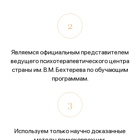
Всероссийский конкурс
лучших региональных
2
психотерапевтических практик
«Феникс: Призвание и Мастерство».
Организаторы:
Министерство Здравоохранения и
Являемся официальным представителем
НМИЦ им. В.М. Бехтерева.
ведущего психотерапевтического центра
Предыдущая победа:
2-е место в той же номинации
страны им. В.М. Бехтерева по обучающим
(2025г.)
программам.
Благодарим всех, кто принимал участие в нашем
развитии!
3
Используем только научно доказанные
методы психокоррекции,