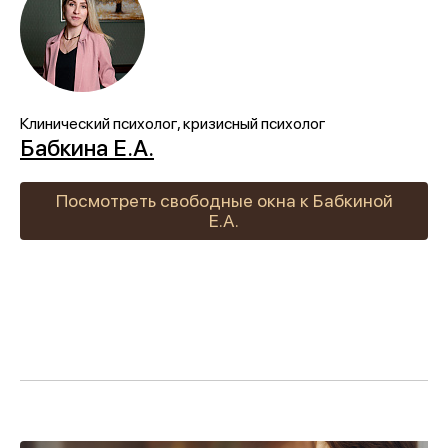
«Лучшее учреждение
психотерапевтического профиля»
Всероссийский конкурс
лучших региональных
Клинический психолог, кризисный психолог
психотерапевтических практик
Бабкина Е.А.
«Феникс: Призвание и Мастерство».
Посмотреть свободные окна к Бабкиной
Организаторы:
Министерство Здравоохранения и
Е.А.
НМИЦ им. В.М. Бехтерева.
Предыдущая победа:
2-е место в той же номинации
(2025г.)
Благодарим всех, кто принимал участие в нашем
развитии!