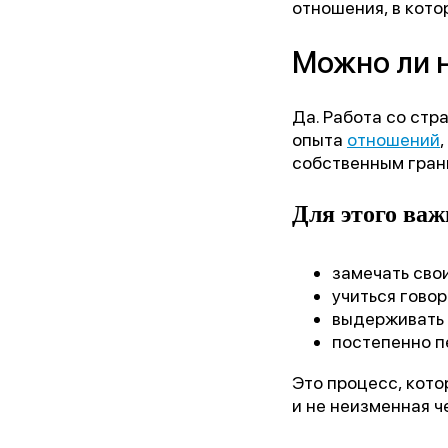
отношения, в кото
Можно ли н
Да. Работа со ст
опыта
отношений
собственным гран
Для этого важ
замечать сво
учиться говор
выдерживать 
постепенно п
Это процесс, кото
и не неизменная ч