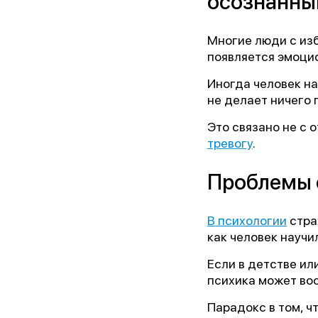
осознанны
Ор
Многие люди с изб
появляется эмоцио
Иногда человек на
Пре
не делает ничего 
Это связано не с 
Бл
тревогу
.
Проблемы с
В психологии
стра
как человек научи
Если в детстве ил
психика может вос
Парадокс в том, ч