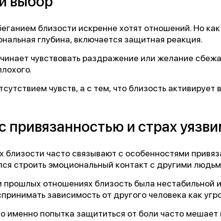
й выбор
«Феникс: Призвание и Мастерство».
ганизаторы:
Министерство Здравоохранения и НМИЦ
еганием близости искренне хотят отношений. Но как
В.М. Бехтерева.
нальная глубина, включается защитная реакция.
чинает чувствовать раздражение или желание сбежат
дыдущая победа:
2-е место в той же номинации (202
плохого.
отсутствием чувств, а с тем, что близость активирует
агодарим всех, кто принимал участие в нашем развит
 привязанностью и страх уязв
х близости часто связывают с особенностями привяз
лся строить эмоциональный контакт с другими людьм
и прошлых отношениях близость была нестабильной 
принимать зависимость от другого человека как угро
то именно попытка защититься от боли часто мешает