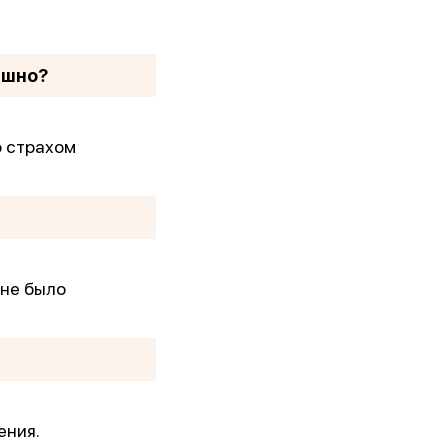
ашно?
о страхом
 не было
ения.