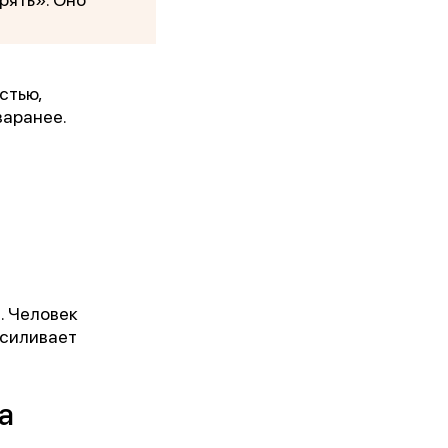
стью,
заранее.
кого
. Человек
усиливает
а