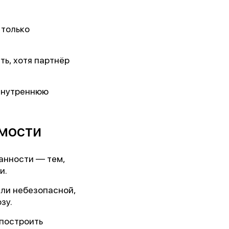
 им.
 только
ь, хотя партнёр
5г.)
 внутреннюю
ии!
имости
анности — тем,
и.
или небезопасной,
зу.
 построить