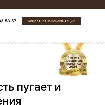
33-58-57
Записаться на консультацию
ть пугает и
ения