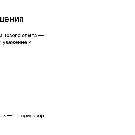
ошения
м нового опыта —
и уважение к
ть — не приговор