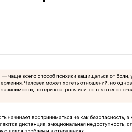
Обучение
енка
Документы
Программа лояльности
Сотрудникам
 — чаще всего способ психики защищаться от боли, 
ержения. Человек может хотеть отношений, но одно
зависимости, потери контроля или того, что его по-
сть начинает восприниматься не как безопасность, а
вляются дистанция, эмоциональная недоступность, с
ряющиеся проблемы в отношениях.