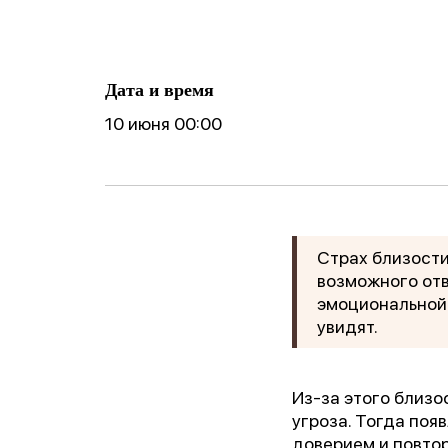
ические
готовности реб
Фобии
поведение
к школе
Cоциофобии
логическое
Дата и время
10 июня 00:00
Страх близости
возможного отв
эмоциональной 
увидят.
Из-за этого близо
угроза. Тогда поя
доверием и повто