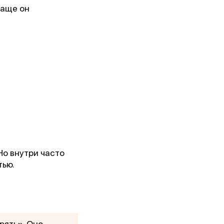
чаще он
Но внутри часто
тью.
рять». Оно