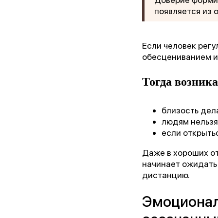
появляется из 
Если человек рег
обесцениванием и
Тогда возника
близость дел
людям нельзя
если открытьс
«Лу
Даже в хороших о
начинает ожидать 
дистанцию.
Эмоционал