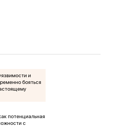
уязвимости и
временно бояться
настоящему
 как потенциальная
ложности с