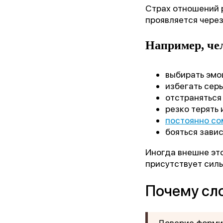
Страх отношений р
проявляется чере
Например, че
выбирать эмо
избегать сер
отстраняться
резко терять
постоянно со
бояться завис
Иногда внешне это
присутствует силь
Почему сл
Доверие формир