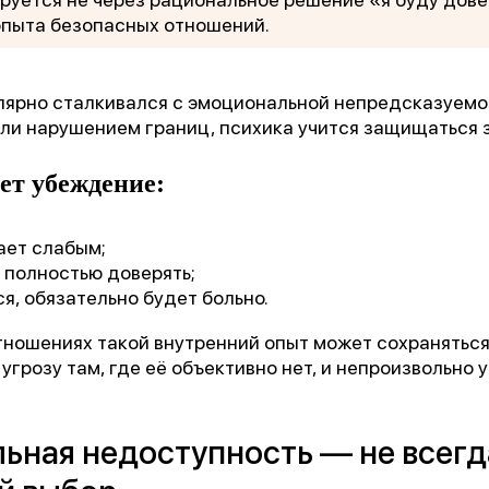
опыта безопасных отношений.
улярно сталкивался с эмоциональной непредсказуемо
ли нарушением границ, психика учится защищаться 
ет убеждение:
ает слабым;
1 место
 полностью доверять;
я, обязательно будет больно.
чшее учреждение психотерапевтичес
профиля»
тношениях такой внутренний опыт может сохраняться
угрозу там, где её объективно нет, и непроизвольно 
Всероссийский конкурс
лучших региональных
ьная недоступность — не всегд
психотерапевтических практик