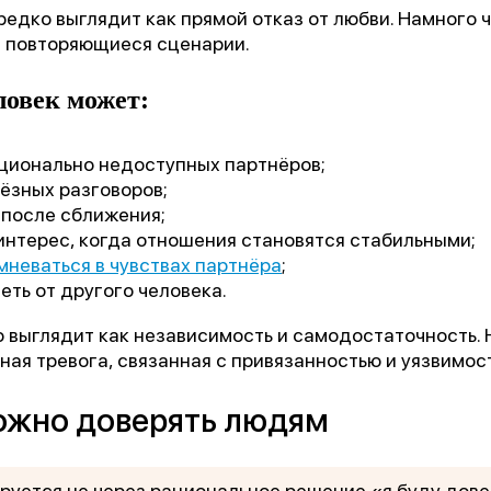
едко выглядит как прямой отказ от любви. Намного 
з повторяющиеся сценарии.
ловек может:
ционально недоступных партнёров;
ьёзных разговоров;
 после сближения;
 интерес, когда отношения становятся стабильными;
мневаться в чувствах партнёра
;
еть от другого человека.
 выглядит как независимость и самодостаточность. 
ная тревога, связанная с привязанностью и уязвимос
ожно доверять людям
уется не через рациональное решение «я буду дове