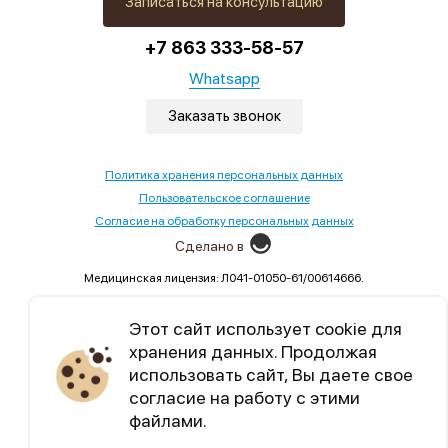
Записаться на консультацию
+7 863 333-58-57
Whatsapp
Заказать звонок
Политика хранения персональных данных
Пользовательское соглашение
Согласие на обработку персональных данных
Сделано в
Медицинская лицензия: Л041-01050-61/00614666.
Выдана Министерством здравоохранения Ростовской
области,02.09.2022
Этот сайт использует cookie для
хранения данных. Продолжая
Уникальный контент, бесплатные марафоны по
использовать сайт, Вы даете свое
семейным отношениям.
согласие на работу с этими
файлами.
Telegram
Max