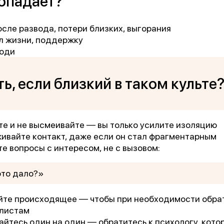
попадает?
осле развода, потери близких, выгорания
сл жизни, поддержку
люди
ь, если близкий в таком культе
те и не высмеивайте — вы только усилите изоляцию
вайте контакт, даже если он стал фрагментарным
е вопросы с интересом, не с вызовом:
это дало?»
йте происходящее — чтобы при необходимости обра
алистам
айтесь один на один — обратитесь к психологу, кото