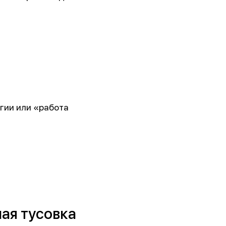
ргии или «работа
кого
ая тусовка