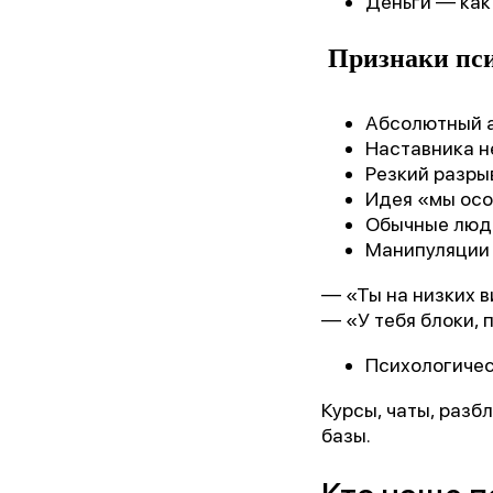
Деньги — как
Признаки пси
Абсолютный 
Наставника не
Резкий разры
Идея «мы осо
Обычные люди
Манипуляции 
— «Ты на низких 
— «У тебя блоки, 
Психологичес
Курсы, чаты, разб
базы.