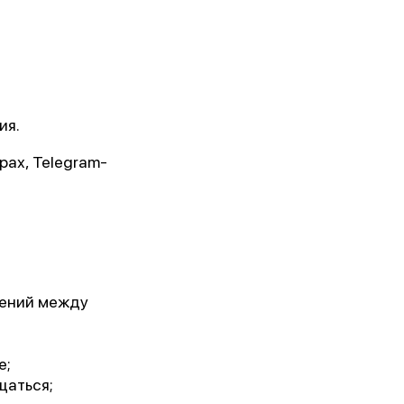
 им.
5г.)
ия.
рах, Telegram-
ии!
шений между
е;
щаться;