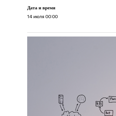
ические
готовности реб
Фобии
поведение
Дата и время
к школе
Cоциофобии
14 июля 00:00
логическое