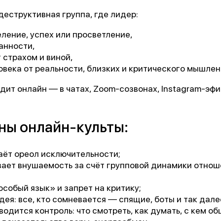
«Феникс: Призвание и Мастерство».
деструктивная группа, где лидер:
ганизаторы:
Министерство Здравоохранения и НМИЦ
ление, успех или просветление,
В.М. Бехтерева.
анности,
 страхом и виной,
дыдущая победа:
2-е место в той же номинации (202
овека от реальности, близких и критического мышлен
дит онлайн — в чатах, Zoom-созвонах, Instagram-эфи
агодарим всех, кто принимал участие в нашем развит
ны онлайн-культы:
аёт ореол исключительности;
вает внушаемость за счёт групповой динамики отно
особый язык» и запрет на критику;
ея: все, кто сомневается — спящие, боты и так дале
одится контроль: что смотреть, как думать, с кем об