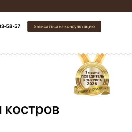
33-58-57
Записаться на консультацию
и костров