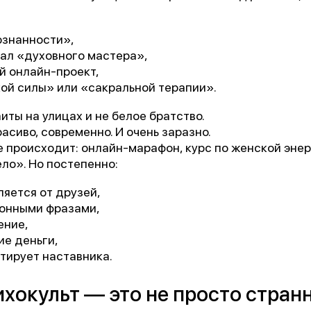
ознанности»,
ал «духовного мастера»,
й онлайн-проект,
ой силы» или «сакральной терапии».
иты на улицах и не белое братство.
расиво, современно. И очень заразно.
е происходит: онлайн-марафон, курс по женской эне
ело». Но постепенно:
1 место
чшее учреждение психотерапевтичес
ляется от друзей,
онными фразами,
профиля»
ение,
ие деньги,
итирует наставника.
Всероссийский конкурс
лучших региональных
хокульт — это не просто странн
психотерапевтических практик