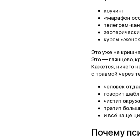
коучинг
«марафон ос
телеграм-кан
эзотерически
курсы «женск
Это уже не кришна
Это — глянцево, к
Кажется, ничего н
с травмой через т
«Лу
человек отда
говорит шабл
чистит окруж
тратит больш
и всё чаще ц
Почему пси