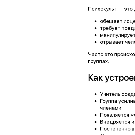
Психокульт — это 
Ор
обещает исце
требует пред
манипулирует
Пре
отрывает чел
Часто это происхо
Бл
группах.
Как устрое
Учитель созд
Группа усили
членами;
Появляется «
Внедряется ид
Постепенно вв