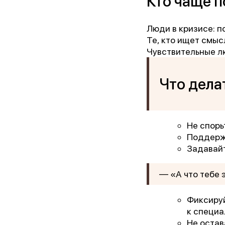
Кто чаще 
Люди в кризисе: п
Те, кто ищет смы
Чувствительные 
Что делат
Не спорь
Поддержи
Задавайт
— «А что тебе 
Фиксиру
к специ
Не остав