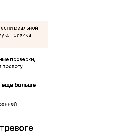
 если реальной
мую, психика
ные проверки,
т тревогу
→ ещё больше
ренней
 тревоге