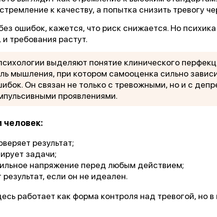
стремление к качеству, а попытка снизить тревогу че
без ошибок, кажется, что риск снижается. Но психик
 и требования растут.
 психологии выделяют понятие клинического перфек
ль мышления, при котором самооценка сильно завис
шибок. Он связан не только с тревожными, но и с деп
мпульсивными проявлениями.
1 место
и человек:
чшее учреждение психотерапевтичес
оверяет результат;
профиля»
ирует задачи;
ильное напряжение перед любым действием;
 результат, если он не идеален.
Всероссийский конкурс
лучших региональных
сь работает как форма контроля над тревогой, но в 
психотерапевтических практик