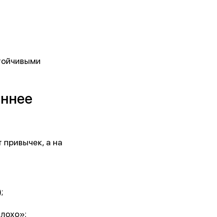
стойчивыми
еннее
 привычек, а на
;
лохо»;