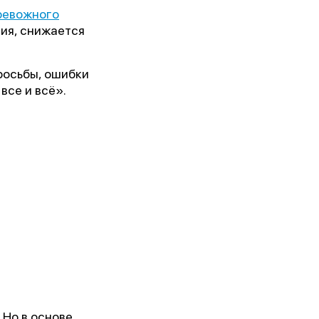
ревожного
ния, снижается
росьбы, ошибки
все и всё».
 Но в основе