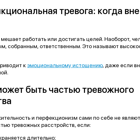
«Феникс: Призвание и Мастерство».
циональная тревога: когда вне
ганизаторы:
Министерство Здравоохранения и НМИЦ
В.М. Бехтерева.
 мешает работать или достигать целей. Наоборот, че
дыдущая победа:
2-е место в той же номинации (202
ым, собранным, ответственным. Это называют высок
агодарим всех, кто принимал участие в нашем развит
приводит к
эмоциональному истощению
, даже если в
ой.
может быть частью тревожного
тва
ительность и перфекционизм сами по себе не являют
стью тревожных расстройств, если:
храняется длительно;