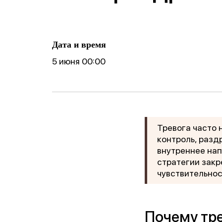
ические
готовности реб
Фобии
поведение
к школе
Cоциофобии
логическое
Дата и время
5 июня 00:00
Тревога часто 
контроль, разд
внутреннее на
стратегии закр
чувствительнос
Почему тре