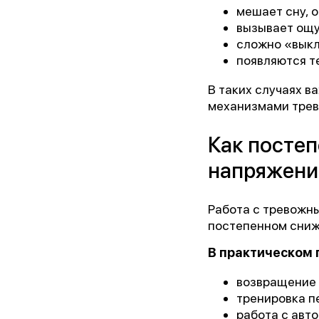
мешает сну, 
вызывает ощу
сложно «выкл
появляются т
В таких случаях в
механизмами трев
Как постеп
напряжени
Работа с тревожны
постепенном сниж
В практическом 
возвращение 
тренировка п
работа с авт