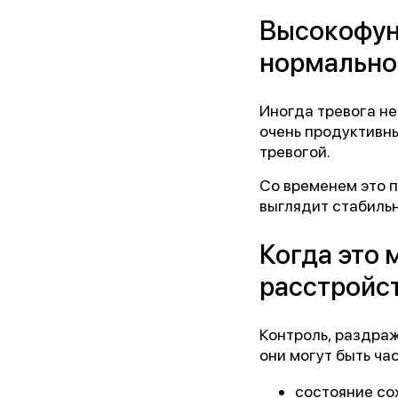
Высокофунк
Ор
нормально
Иногда тревога не
Пре
очень продуктивн
тревогой.
Бл
Со временем это 
выглядит стабильн
Когда это 
расстройс
Контроль, раздраж
они могут быть ча
состояние со