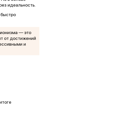
рез идеальность.
а быстро
ционизма — это
ит от достижений
рессивными и
кого
итоге