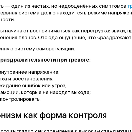
ь — один из частых, но недооценённых симптомов
т
 нервная система долго находится в режиме напряже
ности.
 начинают восприниматься как перегрузка: звуки, п
енения планов. Отсюда ощущение, что «раздражают 
енную систему саморегуляции.
раздражительности при тревоге:
внутреннее напряжение;
ха и восстановления;
жидание ошибок или угроз;
эмоции, которые не находят выхода;
 контролировать.
низм как форма контроля
сто выглядит как стремление к высоким стандартам.