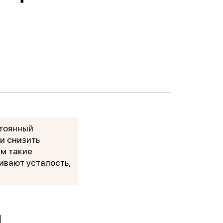
стоянный
и снизить
м такие
ивают усталость,
и