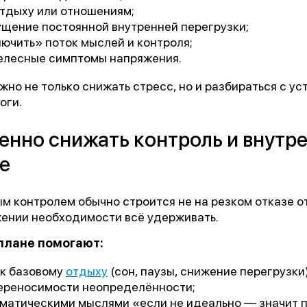
отдыху или отношениям;
щение постоянной внутренней перегрузки;
ючить» поток мыслей и контроля;
елесные симптомы напряжения.
ажно не только снижать стресс, но и разбираться с у
оги.
енно снижать контроль и внутр
е
м контролем обычно строится не на резком отказе от
ении необходимости всё удерживать.
плане помогают:
к базовому
отдыху
(сон, паузы, снижение перегрузки)
ереносимости неопределённости;
оматическими мыслями «если не идеально — значит п