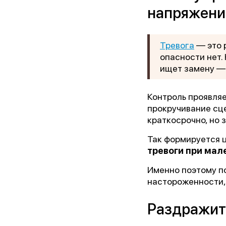
напряжени
Тревога
— это 
опасности нет.
ищет замену — 
Контроль проявляе
прокручивание сце
краткосрочно, но 
Так формируется ц
тревоги при мал
Именно поэтому п
настороженности,
Раздражите