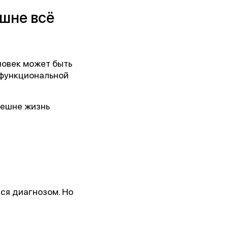
шне всё
 им.
ловек может быть
5г.)
офункциональной
ии!
нешне жизнь
ся диагнозом. Но