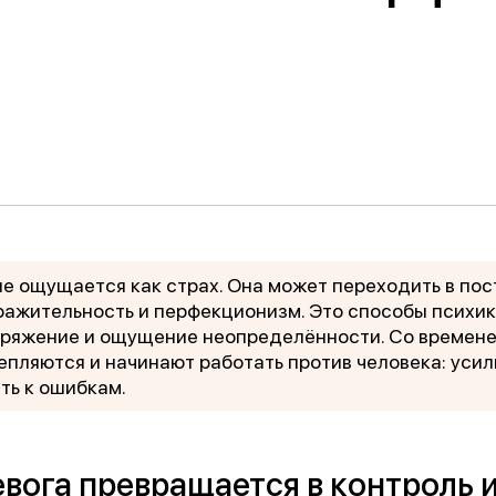
Обучение
енка
Документы
Программа лояльности
Сотрудникам
не ощущается как страх. Она может переходить в по
ражительность и перфекционизм. Это способы психик
пряжение и ощущение неопределённости. Со времене
епляются и начинают работать против человека: усил
ть к ошибкам.
вога превращается в контроль 