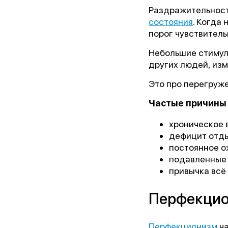
Раздражительност
состояния
. Когда
порог чувствитель
Небольшие стимулы
других людей, изм
Это про перегруж
Частые причины 
хроническое 
дефицит отды
постоянное о
подавленные 
привычка всё
Перфекцио
Перфекционизм
ча