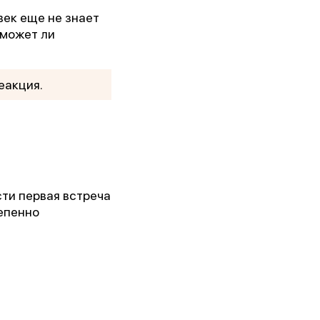
век еще не знает
сможет ли
еакция.
сти первая встреча
тепенно