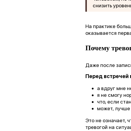
снизить уровен
На практике боль
оказывается перва
Почему тревог
Даже после запис
Перед встречей 
а вдруг мне н
я не смогу но
что, если ста
может, лучше
Это не означает, 
тревогой на ситу