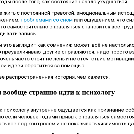
оды после того, как состояние начало ухудшаться.
е жить с постоянной тревогой, эмоциональным исто
яжением,
проблемами со сном
или ощущением, что сил
то самостоятельно справляться становится всё трудн
дывать запись.
 это выглядит как сомнения: может, всё не настолько
о преувеличиваю, другие справляются, надо просто взя
очень часто стоят не лень и не отсутствие мотивации,
мой идеей обратиться за помощью.
ее распространенная история, чем кажется.
 вообще страшно идти к психологу
 к психологу внутренне ощущается как признание со
о если человек годами привык справляться самостоя
ть всё под контролем и не показывать уязвимость д