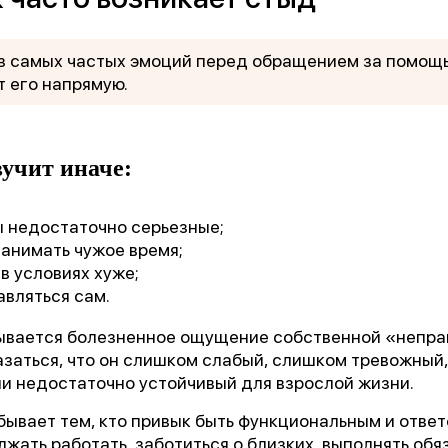
з самых частых эмоций перед обращением за помощь
 его напрямую.
учит иначе:
 недостаточно серьезные;
1 место
занимать чужое время;
в условиях хуже;
чшее учреждение психотерапевтичес
авляться сам.
профиля»
рывается болезненное ощущение собственной «непра
азаться, что он слишком слабый, слишком тревожный
ли недостаточно устойчивый для взрослой жизни.
Всероссийский конкурс
лучших региональных
ывает тем, кто привык быть функциональным и ответ
психотерапевтических практик
жать работать, заботиться о близких, выполнять обя