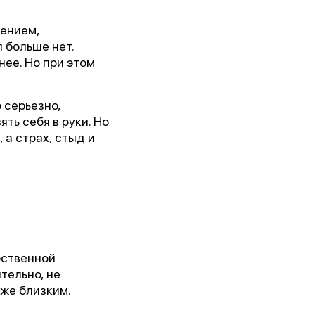
щением,
 больше нет.
ее. Но при этом
 серьезно,
ть себя в руки. Но
 а страх, стыд и
бственной
тельно, не
аже близким.