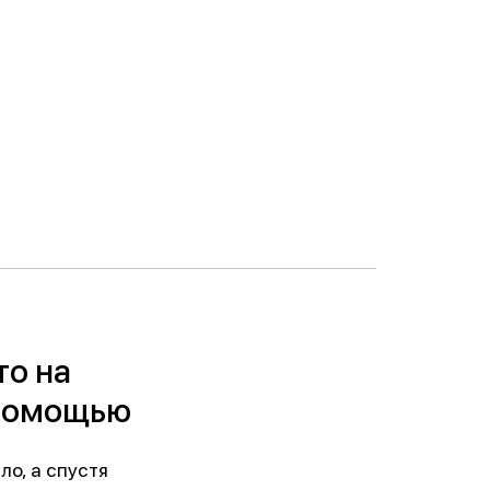
то на
 помощью
ло, а спустя