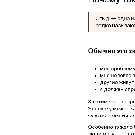
Стыд — одна и
редко называют
Обычно это зв
мои проблемы
мне неловко 
другие живут 
«Лу
я должен спр
За этим часто ск
Человеку может к
чувствительный и
Особенно тяжело б
люди могут продол