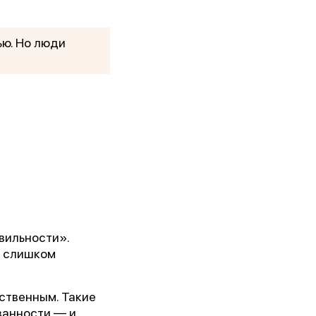
ю. Но люди
кого
вильности».
, слишком
ственным. Такие
занности — и