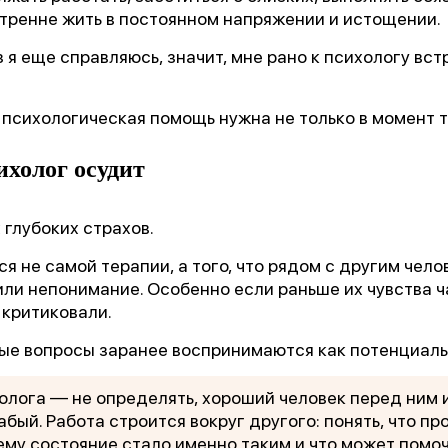
«Феникс: Призвание и Мастерство».
тренне жить в постоянном напряжении и истощении.
ганизаторы:
Министерство Здравоохранения и НМИЦ
 я еще справляюсь, значит, мне рано к психологу вст
В.М. Бехтерева.
 психологическая помощь нужна не только в момент 
дыдущая победа:
2-е место в той же номинации (202
ихолог осудит
агодарим всех, кто принимал участие в нашем развит
 глубоких страхов.
я не самой терапии, а того, что рядом с другим чел
или непонимание. Особенно если раньше их чувства ч
 критиковали.
ые вопросы заранее воспринимаются как потенциаль
олога — не определять, хороший человек перед ним 
абый. Работа строится вокруг другого: понять, что пр
ему состояние стало именно таким и что может помо