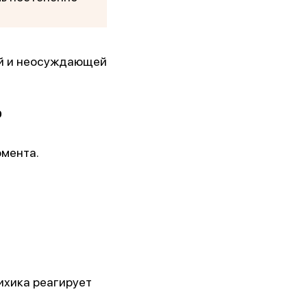
ой и неосуждающей
о
омента.
сихика реагирует