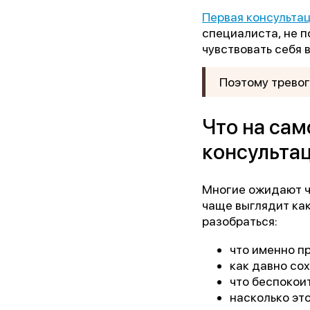
Первая консульта
специалиста, не п
чувствовать себя 
Поэтому тревог
Что на сам
консульта
Многие ожидают че
чаще выглядит как
разобраться:
что именно п
как давно со
что беспокоит
насколько это