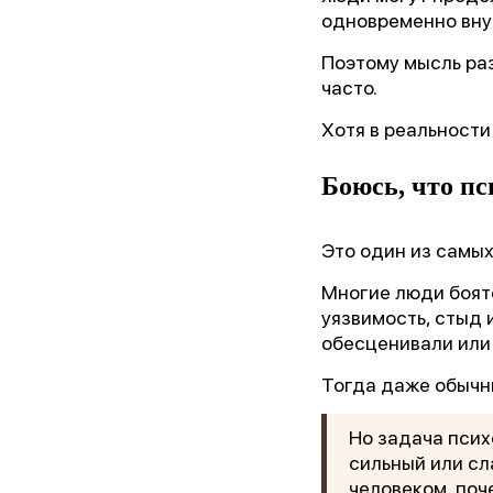
одновременно вну
Ор
Поэтому мысль раз
часто.
Хотя в реальности
Пре
Боюсь, что пс
Бл
Это один из самых
Многие люди боятс
уязвимость, стыд 
обесценивали или
Тогда даже обычн
Но задача псих
сильный или сл
человеком, поч