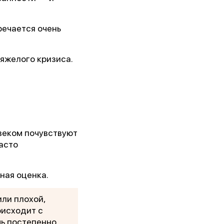
 им.
речается очень
тяжелого кризиса.
5г.)
ии!
овеком почувствуют
асто
ная оценка.
или плохой,
оисходит с
чь постепенно