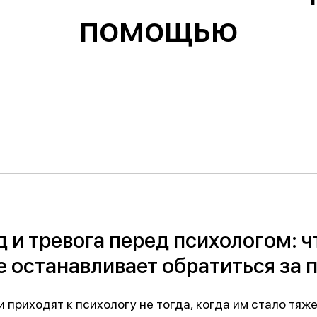
Обучение
енка
помощью
Документы
Программа лояльности
Сотрудникам
д и тревога перед психологом: ч
е останавливает обратиться за
 приходят к психологу не тогда, когда им стало тяже