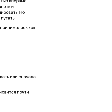
стью впервые
рпеть и
ировать. Но
пугать.
спринимались как
вать или сначала
новится почти