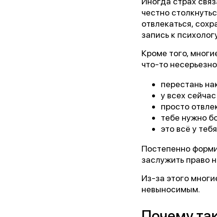
Иногда страх связ
честно столкнутьс
отвлекаться, сохр
запись к психолог
Кроме того, многи
что-то несерьезно
перестань на
у всех сейчас
просто отвле
тебе нужно б
это всё у тебя
Постепенно форми
заслужить право 
Из-за этого многи
невыносимым.
Почему так