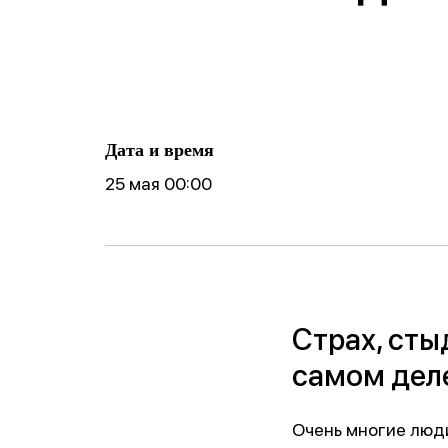
ические
готовности реб
Фобии
поведение
к школе
Cоциофобии
логическое
Дата и время
25 мая 00:00
Страх, сты
самом дел
Очень многие люди