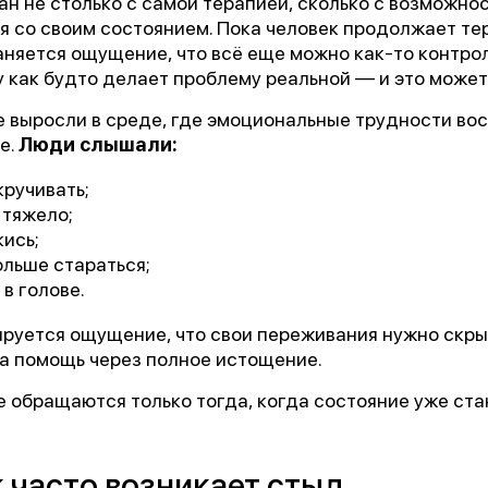
ан не столько с самой терапией, сколько с возможно
я со своим состоянием. Пока человек продолжает те
аняется ощущение, что всё еще можно как-то контрол
у как будто делает проблему реальной — и это может 
е выросли в среде, где эмоциональные трудности во
е.
Люди слышали:
кручивать;
 тяжело;
кись;
ольше стараться;
 в голове.
руется ощущение, что свои переживания нужно скры
на помощь через полное истощение.
е обращаются только тогда, когда состояние уже ста
 часто возникает стыд