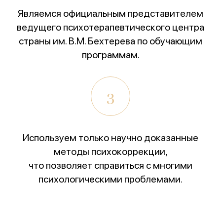
психотерапевтических практик
Являемся официальным представителем
«Феникс: Призвание и Мастерство».
ведущего психотерапевтического центра
Организаторы:
Министерство Здравоохранения и
страны им. В.М. Бехтерева по обучающим
НМИЦ им. В.М. Бехтерева.
программам.
Предыдущая победа:
2-е место в той же номинации
(2025г.)
3
Благодарим всех, кто принимал участие в нашем
развитии!
Используем только научно доказанные
методы психокоррекции,
что позволяет справиться с многими
психологическими проблемами.