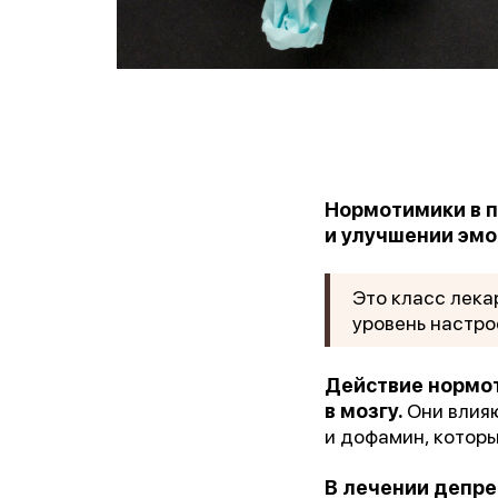
Нормотимики в п
и улучшении эмо
Это класс лека
уровень настро
Действие нормот
в мозгу.
Они влияю
и дофамин, которы
В лечении депре