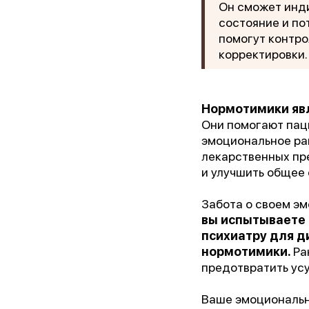
Он сможет инди
состояние и по
Ор
помогут контро
корректировки.
Пре
Нормотимики яв
Они помогают пац
Бл
эмоциональное рав
лекарственных пр
и улучшить общее 
Забота о своем э
вы испытываете 
психиатру для д
нормотимики.
Ра
предотвратить усу
Ваше эмоциональ