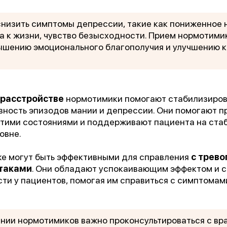
низить симптомы депрессии, такие как пониженное 
а к жизни, чувство безысходности. Прием нормотими
ышению эмоционального благополучия и улучшению 
 расстройстве
нормотимики помогают стабилизиров
вность эпизодов мании и депрессии. Они помогают 
тими состояниями и поддерживают пациента на ста
1 место
овне.
чшее учреждение психотерапевтичес
профиля»
е могут быть эффективными для справления
с трево
атаками
. Они обладают успокаивающим эффектом и 
сти у пациентов, помогая им справиться с симптома
Всероссийский конкурс
лучших региональных
психотерапевтических практик
нии нормотимиков важно проконсультироваться с вр