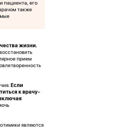
и пациента, его
 врачом также
 им.
имые
5г.)
чества жизни.
 восстановить
ии!
улярное прием
довлетворенность
чия.
Если
иться к врачу-
 включая
мочь
отимики являются