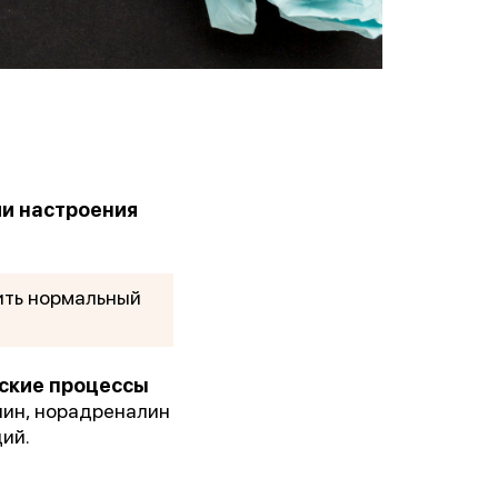
ии настроения
ить нормальный
еские процессы
нин, норадреналин
ий.