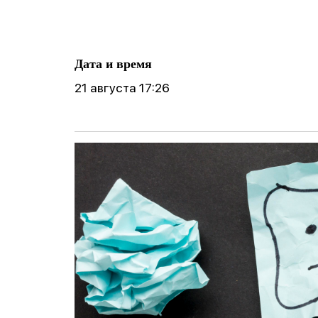
ические
готовности реб
Фобии
поведение
к школе
Cоциофобии
логическое
Дата и время
21 августа 17:26