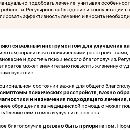
«Феникс: Призвание и Мастерство».
видуально подобрать лечение, учитывая особенност
требности. Регулярное наблюдение и консультации с
ганизаторы:
Министерство Здравоохранения и НМИЦ
лировать эффективность лечения и вносить необход
В.М. Бехтерева.
дыдущая победа:
2-е место в той же номинации (202
ляются важным инструментом для улучшения ка
иентам справиться с психическими расстройствами,
агодарим всех, кто принимал участие в нашем развит
новесие и достичь психического благополучия. Рег
епаратов может значительно повысить жизненную у
самочувствие.
моциональном состоянии важна для общего благополу
симптомы психических расстройств, важно обрат
иагностики и назначения подходящего лечения,
ннее обращение за медицинской помощью может по
губление симптомов и улучшить прогноз.
ное благополучие
должно быть приоритетом.
Норм