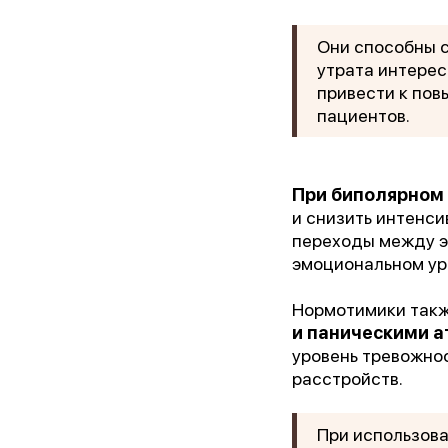
Они способны с
утрата интерес
привести к пов
пациентов.
При биполярном
и снизить интенси
переходы между э
эмоциональном ур
«Лу
Нормотимики такж
и паническими 
уровень тревожно
расстройств.
При использова