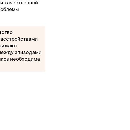
и качественной
проблемы
дство
 расстройствами
снижают
 между эпизодами
иков необходима