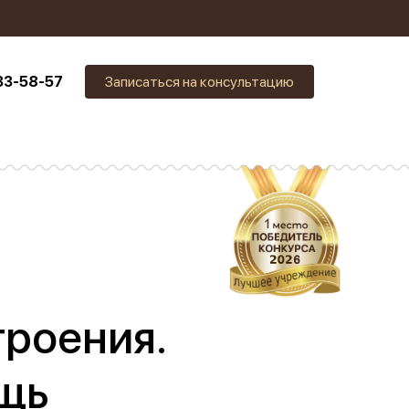
33-58-57
Записаться на консультацию
роения.
щь