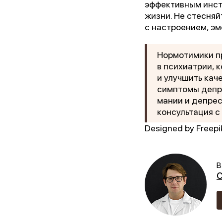
эффективным инст
жизни. Не стесняй
с настроением, э
Нормотимики п
в психиатрии, 
и улучшить кач
симптомы депр
мании и депрес
консультация с
Designed by Freep
В
С