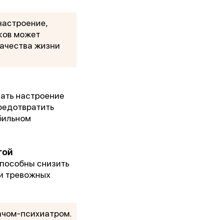
настроение,
ков может
качества жизни
ать настроение
предотвратить
бильном
кого
гой
способны снизить
ми тревожных
ачом-психиатром.