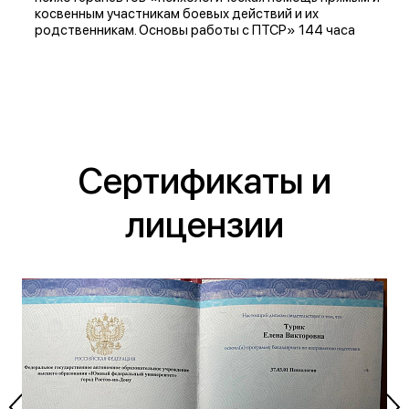
дополнительном времени на подготовку, вместо того,
катастрофой.
косвенным участникам боевых действий и их
чтобы просто молча бояться выходить к доске.
родственникам. Основы работы с ПТСР» 144 часа
Сертификаты и
лицензии