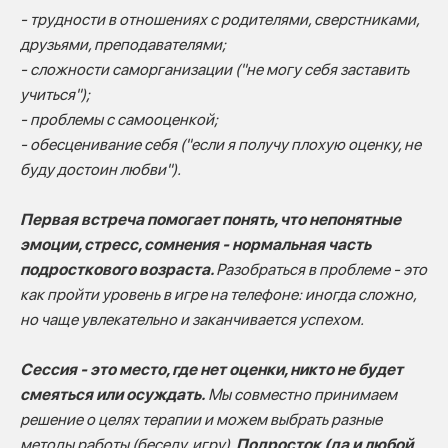
- трудности в отношениях с родителями, сверстниками,
друзьями, преподавателями;
- сложности саморганизации ("не могу себя заставить
учиться");
- проблемы с самооценкой;
- обесценивание себя ("если я получу плохую оценку, не
буду достоин любви").
Первая встреча помогает понять, что непонятные
эмоции, стресс, сомнения - нормальная часть
подросткового возраста.
Разобраться в проблеме - это
как пройти уровень в игре на телефоне: иногда сложно,
но чаще увлекательно и заканчивается успехом.
Сессия - это место, где нет оценки, никто не будет
смеяться или осуждать.
Мы совместно принимаем
решение о целях терапии и можем выбрать разные
методы работы (беседу, игру).
Подросток (да и любой