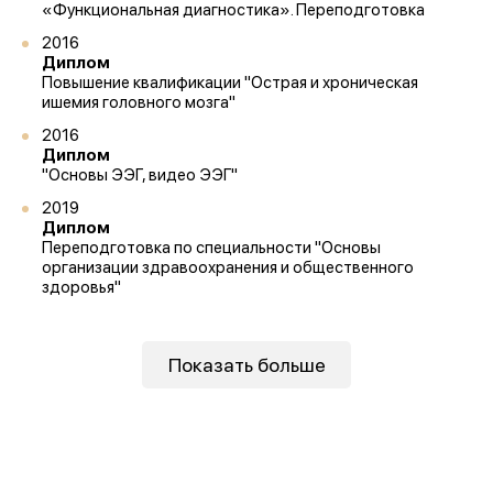
«Функциональная диагностика». Переподготовка
Организаторы:
Министерство Здравоохранения и
2016
НМИЦ им. В.М. Бехтерева.
Диплом
Повышение квалификации "Острая и хроническая
ишемия головного мозга"
Предыдущая победа:
2-е место в той же номинации
(2025г.)
2016
Диплом
"Основы ЭЭГ, видео ЭЭГ"
Благодарим всех, кто принимал участие в нашем
развитии!
2019
Диплом
Переподготовка по специальности "Основы
организации здравоохранения и общественного
здоровья"
Показать больше