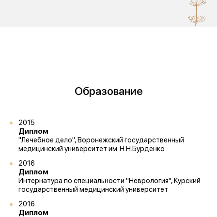
Образование
2015
Диплом
1 место
"Лечебное дело", Воронежский государственный
«Лучшее учреждение
медицинский университет им. Н.Н.Бурденко
психотерапевтического профиля»
2016
Диплом
Интернатура по специальности "Неврология", Курский
Всероссийский конкурс
лучших региональных
государственный медицинский университет
психотерапевтических практик
2016
«Феникс: Призвание и Мастерство».
Диплом