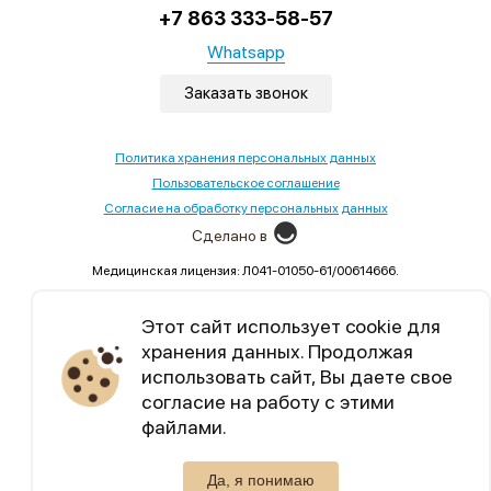
+7 863 333-58-57
Whatsapp
Заказать звонок
Политика хранения персональных данных
Пользовательское соглашение
Согласие на обработку персональных данных
Сделано в
Медицинская лицензия: Л041-01050-61/00614666.
Выдана Министерством здравоохранения Ростовской
области,02.09.2022
Этот сайт использует cookie для
хранения данных. Продолжая
Уникальный контент, бесплатные марафоны по
использовать сайт, Вы даете свое
семейным отношениям.
согласие на работу с этими
файлами.
Telegram
Max
Да, я понимаю