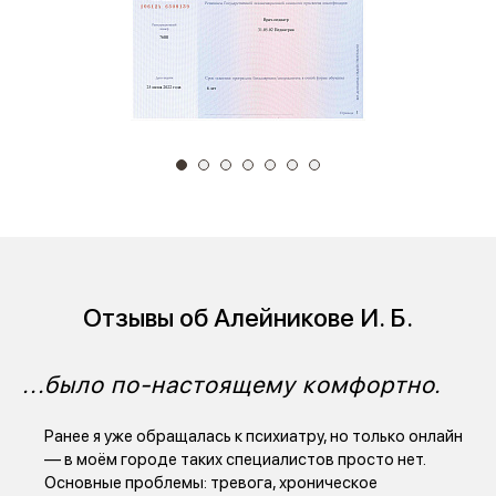
Отзывы об Алейникове И. Б.
...было по-настоящему комфортно.
В
п
да
Ранее я уже обращалась к психиатру, но только онлайн
йти
— в моём городе таких специалистов просто нет.
Основные проблемы: тревога, хроническое