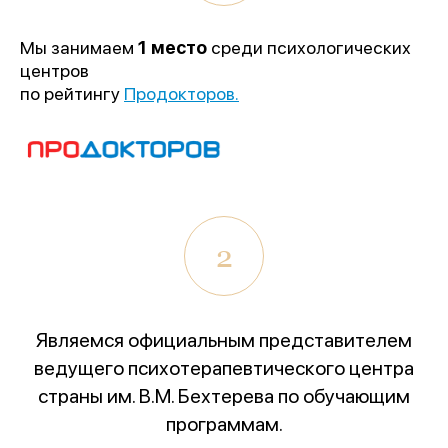
1 место
Мы занимаем
1 место
среди психологических
«Лучшее учреждение
центров
психотерапевтического профиля»
по рейтингу
Продокторов.
Всероссийский конкурс
лучших региональных
психотерапевтических практик
«Феникс: Призвание и Мастерство».
Организаторы:
Министерство Здравоохранения и
2
НМИЦ им. В.М. Бехтерева.
Предыдущая победа:
2-е место в той же номинации
(2025г.)
Являемся официальным представителем
ведущего психотерапевтического центра
Благодарим всех, кто принимал участие в нашем
развитии!
страны им. В.М. Бехтерева по обучающим
программам.