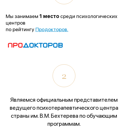
Мы занимаем
1 место
среди психологических
центров
по рейтингу
Продокторов.
1 место
2
«Лучшее учреждение
психотерапевтического профиля»
Являемся официальным представителем
Всероссийский конкурс
лучших региональных
ведущего психотерапевтического центра
психотерапевтических практик
страны им. В.М. Бехтерева по обучающим
«Феникс: Призвание и Мастерство».
программам.