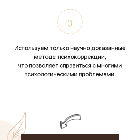
Организаторы:
Министерство Здравоохранения и
НМИЦ им. В.М. Бехтерева.
3
Предыдущая победа:
2-е место в той же номинации
(2025г.)
Благодарим всех, кто принимал участие в нашем
Используем только научно доказанные
развитии!
методы психокоррекции,
что позволяет справиться с многими
психологическими проблемами.