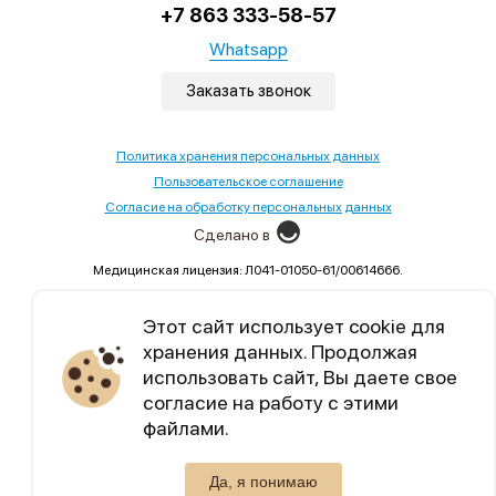
+7 863 333-58-57
Whatsapp
Заказать звонок
Политика хранения персональных данных
Пользовательское соглашение
Согласие на обработку персональных данных
Сделано в
Медицинская лицензия: Л041-01050-61/00614666.
Выдана Министерством здравоохранения Ростовской
области,02.09.2022
Этот сайт использует cookie для
хранения данных. Продолжая
Уникальный контент, бесплатные марафоны по
использовать сайт, Вы даете свое
семейным отношениям.
согласие на работу с этими
файлами.
Telegram
Max
Да, я понимаю