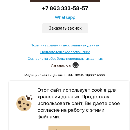
+7 863 333-58-57
Whatsapp
Заказать звонок
Политика хранения персональных данных
Пользовательское соглашение
Согласие на обработку персональных данных
Сделано в
Медицинская лицензия: Л041-01050-61/00614666.
Выдана Министерством здравоохранения Ростовской
области,02.09.2022
Этот сайт использует cookie для
хранения данных. Продолжая
Уникальный контент, бесплатные марафоны по
использовать сайт, Вы даете свое
семейным отношениям.
согласие на работу с этими
файлами.
Telegram
Max