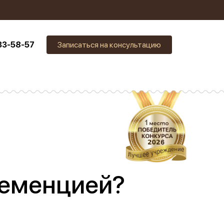
33-58-57
Записаться на консультацию
деменцией?