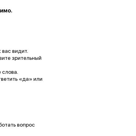
бимо.
 им.
5г.)
 вас видит.
ии!
овите зрительный
 слова.
тветить «да» или
аботать вопрос