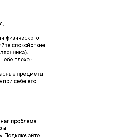
с,
ли физического
яйте спокойствие.
ственника).
«Тебе плохо?
пасные предметы.
 при себе его
ная проблема.
зы.
ку. Подключайте