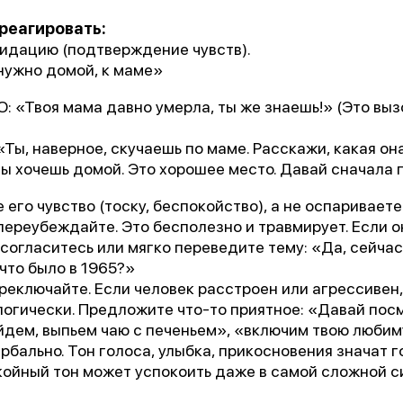
 реагировать:
лидацию (подтверждение чувств).
нужно домой, к маме»
 «Твоя мама давно умерла, ты же знаешь!» (Это вызо
Ты, наверное, скучаешь по маме. Расскажи, какая он
ты хочешь домой. Это хорошее место. Давай сначала 
его чувство (тоску, беспокойство), а не оспариваете
 переубеждайте. Это бесполезно и травмирует. Если о
 согласитесь или мягко переведите тему: «Да, сейча
 что было в 1965?»
ереключайте. Если человек расстроен или агрессивен
логически. Предложите что-то приятное: «Давай пос
йдем, выпьем чаю с печеньем», «включим твою любим
рбально. Тон голоса, улыбка, прикосновения значат 
койный тон может успокоить даже в самой сложной с