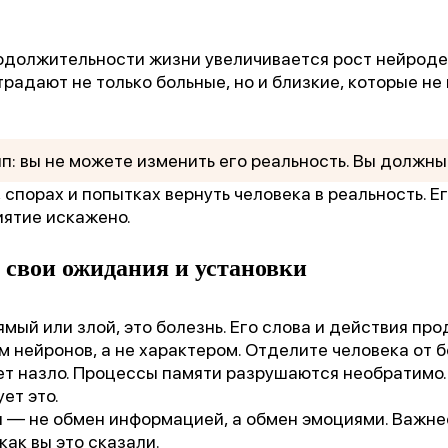
одолжительности жизни увеличивается рост нейрод
традают не только больные, но и близкие, которые не
п: вы не можете изменить его реальность. Вы должны 
, спорах и попытках вернуть человека в реальность. 
иятие искажено.
1 место
 свои ожидания и установки
чшее учреждение психотерапевтичес
профиля»
ямый или злой, это болезнь. Его слова и действия пр
 нейронов, а не характером. Отделите человека от б
ет назло. Процессы памяти разрушаются необратимо.
ет это.
Всероссийский конкурс
лучших региональных
 — не обмен информацией, а обмен эмоциями. Важнее
психотерапевтических практик
 как вы это сказали.