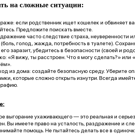
ать на сложные ситуации:
краже: если родственник ищет кошелек и обвиняет ва
йтесь. Предложите поискать вместе.
здражение часто следствие страха, неуверенности и
боль, голод, жажда, потребность в туалете). Сохран
его заразит, убедитесь в безопасности (своей и род
о: «Я вижу, ты расстроен. Что я могу сделать?» или 
ём».
ход из дома: создайте безопасную среду. Уберите о
амки, которые сложно открыть изнутри. Всегда имейте
графию.
е:
е выгорание ухаживающего — это реальная и серьез
н. Вы имеете право на усталость, раздражение и сле
инимайте помощь. Не пытайтесь делать все в одиноч