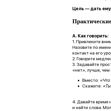
Цель — дать ему
Ор
Практические
Пре
А. Как говорить:
1. Привлеките вни
Бл
Назовите по имени
контакт на его уро
2. Говорите медле
3. Задавайте прос
«нет», лучше, чем
Вместо:
«Что 
Скажите:
«Ты
4. Давайте время 
и найти слова. Мо