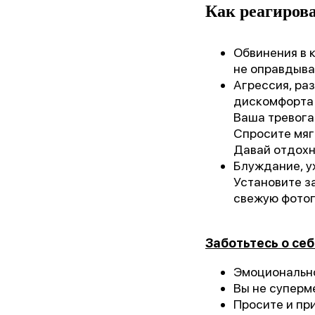
Как реагиров
Обвинения в 
не оправдыва
Агрессия, ра
дискомфорта (
Ваша тревога 
Спросите мягк
Давай отдохн
Блуждание, у
Установите з
свежую фото
Заботьтесь о себ
Эмоционально
Вы не суперме
Просите и пр