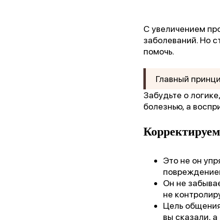
С увеличением пр
заболеваний. Но с
помочь.
Главный принци
Забудьте о логике
болезнью, а воспр
Корректируем
«Лу
Это не он упр
повреждением
Он не забыва
не контролиру
Цель общения
вы сказали, а