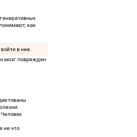
егенеративных
 понимают, как
войти в нее.
Его мозг поврежден
кого
одиктованы
олезни.
 Человек
 не что