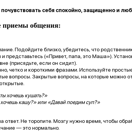
«Феникс: Призвание и Мастерство».
 почувствовать себя спокойно, защищенно и лю
ганизаторы:
Министерство Здравоохранения и НМИЦ
В.М. Бехтерева.
 приемы общения:
дыдущая победа:
2-е место в той же номинации (202
мание. Подойдите близко, убедитесь, что родственник
агодарим всех, кто принимал участие в нашем развит
 и представьтесь («Привет, папа, это Маша»). Устан
вне (присядьте, если он сидит).
нно, четко и короткими фразами. Используйте простые
тые вопросы. Закрытые вопросы, на которые можно о
 открытые.
ты хочешь кушать?»
 хочешь кашу?» или «Давай поедим суп?»
на ответ. Не торопите. Мозгу нужно время, чтобы обр
лчание — это нормально.