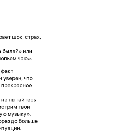
вет шок, страх,
а была?» или
попьем чаю».
 факт
н уверен, что
с прекрасное
, не пытайтесь
мотрим твои
ую музыку».
гораздо больше
итуации.