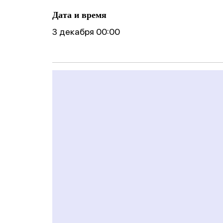
ические
готовности реб
Фобии
поведение
Дата и время
к школе
Cоциофобии
3 декабря 00:00
логическое