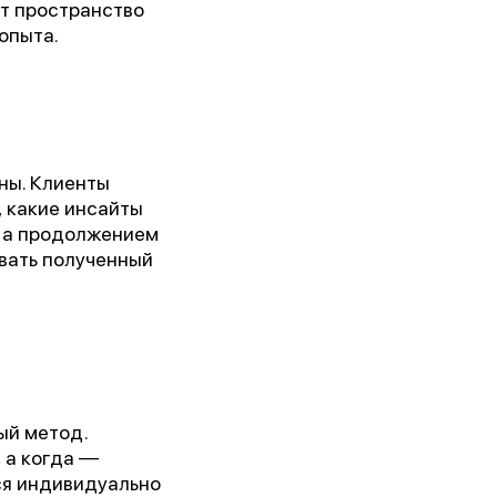
т пространство
опыта.
ны. Клиенты
, какие инсайты
, а продолжением
овать полученный
ый метод.
 а когда —
ся индивидуально