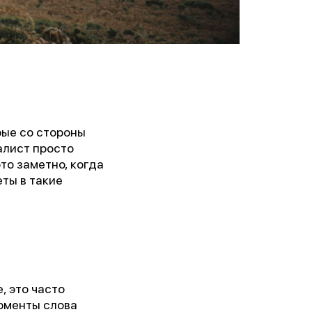
рые со стороны
алист просто
то заметно, когда
еты в такие
, это часто
моменты слова