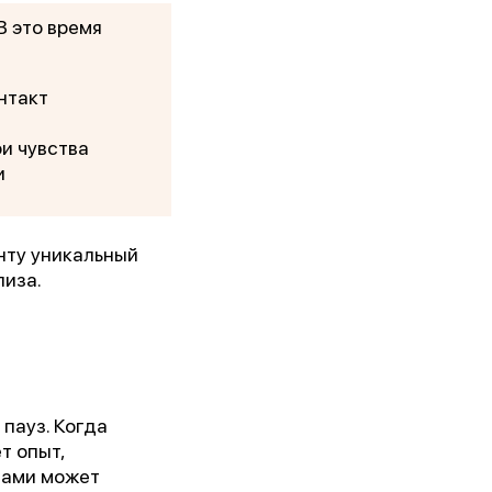
В это время
 им.
нтакт
5г.)
и чувства
и
ии!
нту уникальный
лиза.
пауз. Когда
т опыт,
вами может