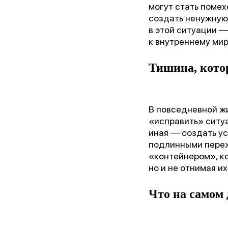
могут стать помех
создать ненужную
в этой ситуации —
к внутреннему мир
Тишина, котор
В повседневной ж
«исправить» ситуа
иная — создать ус
«Лу
подлинными переж
«контейнером», ко
но и не отнимая и
Что на самом 