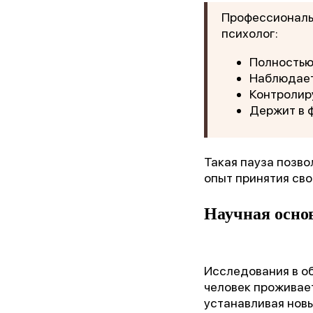
Профессиональн
психолог:
Ор
Полностью
Наблюдает
Пре
Контролир
Держит в 
Бл
Такая пауза позво
опыт принятия сво
Научная осно
Исследования в о
человек проживает
устанавливая нов