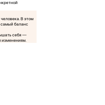
онкретной
человека. В этом
 самый баланс
лышать себя —
м изменениям.