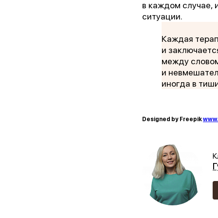
в каждом случае, 
ситуации.
Каждая терап
и заключаетс
между словом
и невмешател
иногда в тиш
Designed by Freepik
www.
К
Г