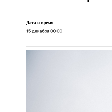
ические
готовности реб
Фобии
поведение
к школе
Cоциофобии
логическое
Дата и время
15 декабря 00:00