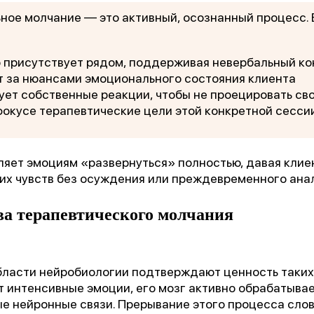
«Феникс: Призвание и Мастерство».
ое молчание — это активный, осознанный процесс. 
ганизаторы:
Министерство Здравоохранения и НМИЦ
В.М. Бехтерева.
 присутствует рядом, поддерживая невербальный ко
 за нюансами эмоционального состояния клиента
дыдущая победа:
2-е место в той же номинации (202
ует собственные реакции, чтобы не проецировать сво
фокусе терапевтические цели этой конкретной сесси
агодарим всех, кто принимал участие в нашем развит
ляет эмоциям «развернуться» полностью, давая клие
их чувств без осуждения или преждевременного ана
ва терапевтического молчания
бласти нейробиологии подтверждают ценность таких 
 интенсивные эмоции, его мозг активно обрабатывае
ые нейронные связи. Прерывание этого процесса сло