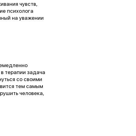
ивания чувств,
ие психолога
нный на уважении
немедленно
 в терапии задача
нуться со своими
кого
овится тем самым
рушить человека,