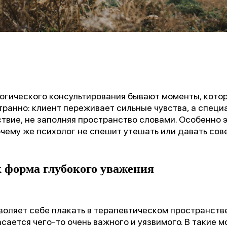
логического консультирования бывают моменты, кото
транно: клиент переживает сильные чувства, а специ
твие, не заполняя пространство словами. Особенно э
очему же психолог не спешит утешать или давать сов
 форма глубокого уважения
воляет себе плакать в терапевтическом пространстве
касается чего-то очень важного и уязвимого. В такие 