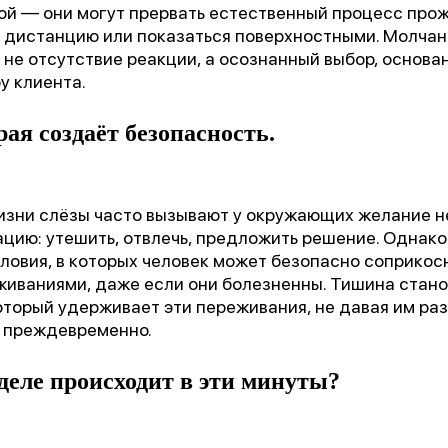
ой — они могут прервать естественный процесс прож
 дистанцию или показаться поверхностными. Молчан
 не отсутствие реакции, а осознанный выбор, основа
у клиента.
ая создаёт безопасность.
изни слёзы часто вызывают у окружающих желание 
цию: утешить, отвлечь, предложить решение. Однако
1 место
ловия, в которых человек может безопасно соприкос
чшее учреждение психотерапевтичес
иваниями, даже если они болезненны. Тишина стан
профиля»
торый удерживает эти переживания, не давая им раз
х преждевременно.
деле происходит в эти минуты?
Всероссийский конкурс
лучших региональных
психотерапевтических практик