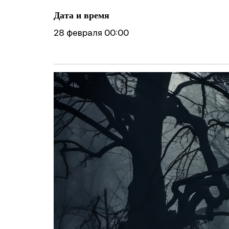
ические
готовности реб
Фобии
поведение
Дата и время
к школе
Cоциофобии
28 февраля 00:00
логическое