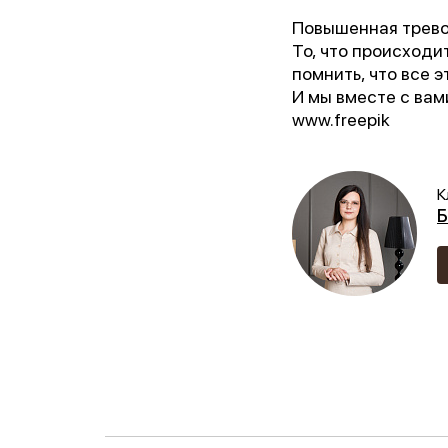
Повышенная трево
То, что происходи
Ор
помнить, что все э
И мы вместе с вам
www.freepik
Пре
Бл
К
Б