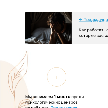
← Предыдущая
Как работать 
которые вас 
1
Мы занимаем
1 место
среди
психологических центров
по рейтингу
Продокторов.