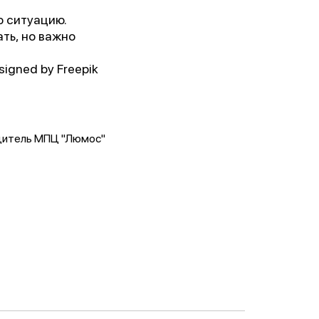
ю ситуацию.
ать, но важно
 им.
igned by Freepik
5г.)
ии!
едитель МПЦ "Люмос"