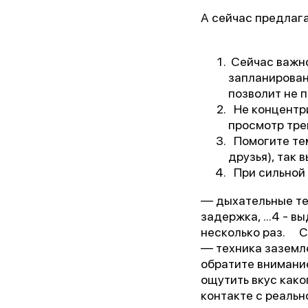
А сейчас предлаг
Сейчас важно
запланирован
позволит не 
Не концентри
просмотр трев
Помогите тем
друзья), так 
При сильной 
«Лу
—
дыхательные техн
задержка, ...4 - в
несколько раз. С
— техника заземле
обратите внимание
ощутить вкус како
контакте с реальн