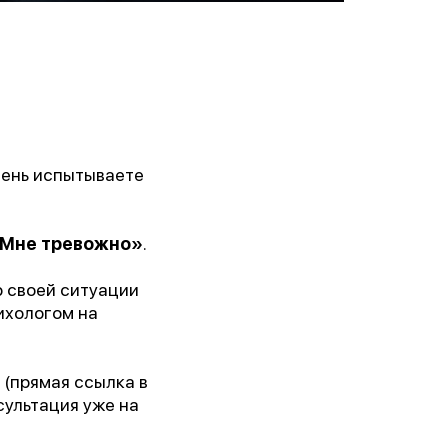
день испытываете
Мне тревожно»
.
р своей ситуации
ихологом на
 (прямая ссылка в
сультация уже на