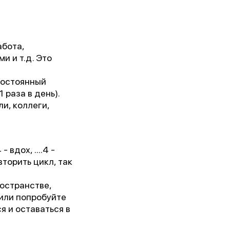
абота,
и и т.д. Это
Постоянный
 раза в день).
и, коллеги,
кого
 вдох, ....4 -
вторить цикл, так
ространстве,
 или попробуйте
я и оставаться в