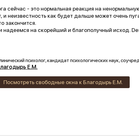
«Феникс: Призвание и Мастерство».
га сейчас - это нормальная реакция на ненормальну
т, и неизвестность как будет дальше может очень пуг
ганизаторы:
Министерство Здравоохранения и НМИЦ
то закончится.
В.М. Бехтерева.
и надеемся на скорейший и благополучный исход. Des
дыдущая победа:
2-е место в той же номинации (202
агодарим всех, кто принимал участие в нашем развит
линический психолог, кандидат психологических наук, соучр
лагодырь Е.М.
Посмотреть свободные окна к Благодырь Е.М.