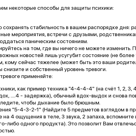
аем некоторые способы для защиты психики:
 сохранять стабильность в вашем распорядке дня: р
ные мероприятия, встречи с друзьями, родственникам
поддаться паническим состояниям.
руйтесь на том, где вы ничего не можете изменить. 
ожных новостей лишь усугубит состояние (не более 1
, кому сейчас тяжелее (может быть это ваши родител
вы снизите и собственный уровень тревоги.
1 место
тревоге применяйте:
чшее учреждение психотерапевтичес
ики, как пример техника "4-4-4-4" (на счёт 1, 2, 3, 4 -
профиля»
ыдох, ....4 - задержка), обычный вдох-выдох и снова по
ледите, чтобы дыхание было брюшным.
ния "5-4-3-2-1" (Найдите 5 предметов взглядом в п
 на 4 ощущения в теле, 3 звука, 2 запаха, вспомните
Всероссийский конкурс
лучших региональных
го-либо одного продукта). Это позволит Вам отвлечьс
психотерапевтических практик
остью.