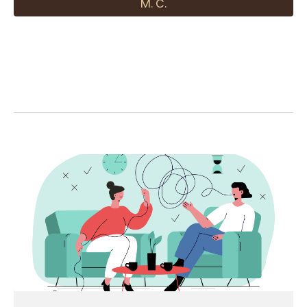
М. С.