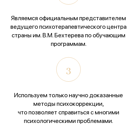
Всероссийский конкурс
лучших региональных
психотерапевтических практик
«Феникс: Призвание и Мастерство».
Являемся официальным представителем
ведущего психотерапевтического центра
Организаторы:
Министерство Здравоохранения и
страны им. В.М. Бехтерева по обучающим
НМИЦ им. В.М. Бехтерева.
программам.
Предыдущая победа:
2-е место в той же номинации
(2025г.)
3
Благодарим всех, кто принимал участие в нашем
развитии!
Используем только научно доказанные
методы психокоррекции,
что позволяет справиться с многими
психологическими проблемами.