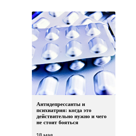
ические
готовности реб
Фобии
поведение
к школе
Cоциофобии
логическое
Антидепрессанты и
психиатрия: когда это
действительно нужно и чего
не стоит бояться
18 мая