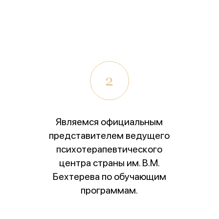
2
Являемся официальным
представителем ведущего
1 место
психотерапевтического
чшее учреждение психотерапевтичес
центра страны им. В.М.
профиля»
Бехтерева по обучающим
программам.