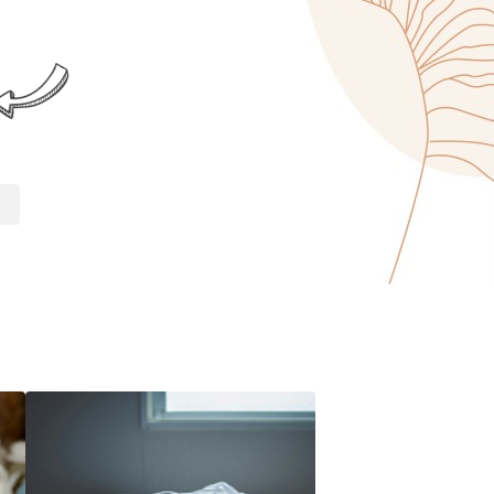
 им.
5г.)
ии!