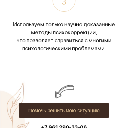
3
Используем только научно доказанные
методы психокоррекции,
что позволяет справиться с многими
психологическими проблемами.
1 место
«Лучшее учреждение
психотерапевтического профиля»
Всероссийский конкурс
лучших региональных
психотерапевтических практик
Помочь решить мою ситуацию
«Феникс: Призвание и Мастерство».
Организаторы:
Министерство Здравоохранения и
+7 961 290-33-06