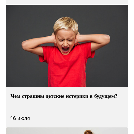
1 место
«Лучшее учреждение
психотерапевтического профиля»
Всероссийский конкурс
лучших региональных
психотерапевтических практик
«Феникс: Призвание и Мастерство».
Организаторы:
Министерство Здравоохранения и
НМИЦ им. В.М. Бехтерева.
Чем страшны детские истерики в будущем?
Предыдущая победа:
2-е место в той же номинации
(2025г.)
16 июля
Благодарим всех, кто принимал участие в нашем
развитии!