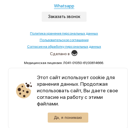
Whatsapp
Заказать звонок
Политика хранения персональных данных
Пользовательское соглашение
Согласие на обработку персональных данных
Сделано в
Медицинская лицензия: Л041-01050-61/00614666.
Выдана Министерством здравоохранения Ростовской
области,02.09.2022
Этот сайт использует cookie для
хранения данных. Продолжая
Уникальный контент, бесплатные марафоны по
использовать сайт, Вы даете свое
семейным отношениям.
согласие на работу с этими
файлами.
Telegram
Max
Да, я понимаю